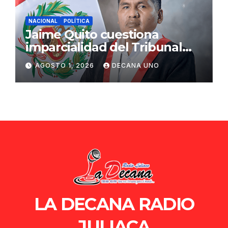
NACIONAL
POLÍTICA
Jaime Quito cuestiona
imparcialidad del Tribunal
Constitucional tras liberación
AGOSTO 1, 2026
DECANA UNO
de Ollanta Humala
LA DECANA RADIO
JULIACA