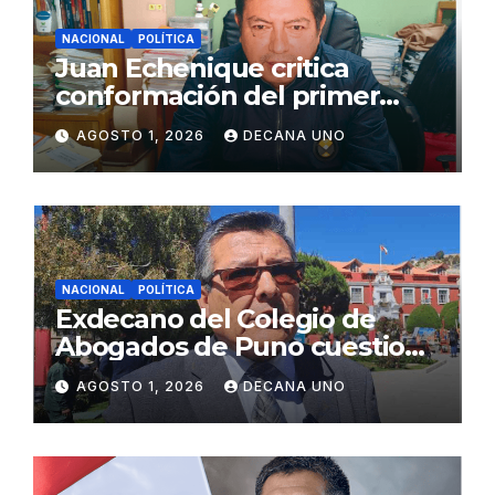
NACIONAL
POLÍTICA
Juan Echenique critica
conformación del primer
gabinete ministerial de Keiko
AGOSTO 1, 2026
DECANA UNO
Fujimori
NACIONAL
POLÍTICA
Exdecano del Colegio de
Abogados de Puno cuestiona
propuestas sobre seguridad
AGOSTO 1, 2026
DECANA UNO
ciudadana