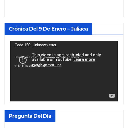
Crónica Del 9 De Enero – Juliaca
Reproductor
Code 150: Unknown error.
de
Descargar archivo: https://www.youtube.com/watch?
vídeo
v=EhSPkop8KPY&_=2
Pregunta Del Día