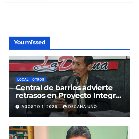
You missed
LOCAL
OTROS
Central de barrios advierte
retrasos en Proyecto Integral
de Agua y Alcantarillado para
AGOSTO 1, 2026
DECANA UNO
Juliaca