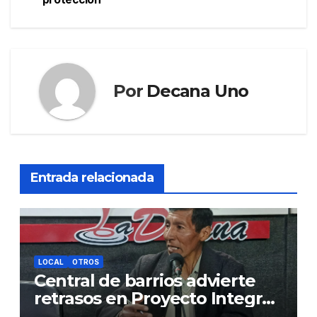
entradas
Por
Decana Uno
Entrada relacionada
LOCAL
OTROS
Central de barrios advierte
retrasos en Proyecto Integral
de Agua y Alcantarillado para