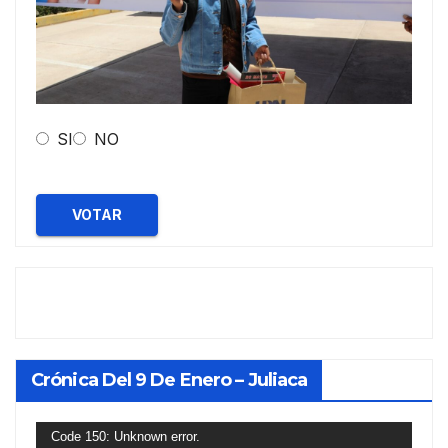
SI
NO
VOTAR
Crónica Del 9 De Enero – Juliaca
Reproductor
Code 150: Unknown error.