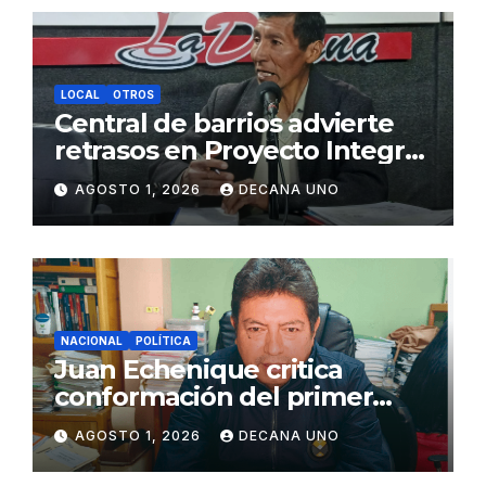
LOCAL
OTROS
Central de barrios advierte
retrasos en Proyecto Integral
de Agua y Alcantarillado para
AGOSTO 1, 2026
DECANA UNO
Juliaca
NACIONAL
POLÍTICA
Juan Echenique critica
conformación del primer
gabinete ministerial de Keiko
AGOSTO 1, 2026
DECANA UNO
Fujimori