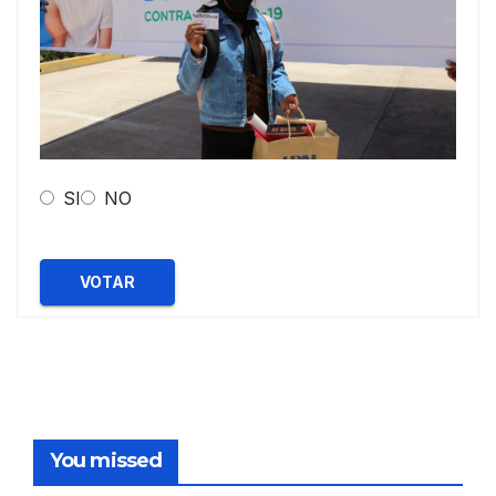
SI
NO
VOTAR
You missed