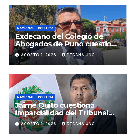
NACIONAL
POLÍTICA
Exdecano del Colegio de
Abogados de Puno cuestiona
propuestas sobre seguridad
AGOSTO 1, 2026
DECANA UNO
ciudadana
NACIONAL
POLÍTICA
Jaime Quito cuestiona
imparcialidad del Tribunal
Constitucional tras liberación
AGOSTO 1, 2026
DECANA UNO
de Ollanta Humala