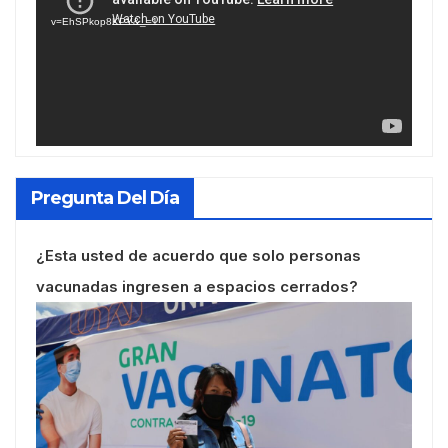
vídeo
v=EhSPkop8KPY&_=1
Pregunta Del Día
¿Esta usted de acuerdo que solo personas
vacunadas ingresen a espacios cerrados?