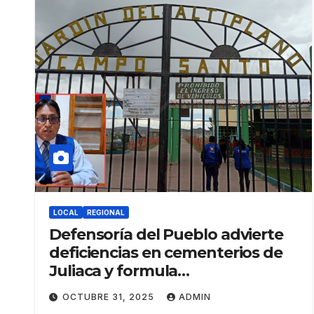
LOCAL
REGIONAL
Defensoría del Pueblo advierte
deficiencias en cementerios de
Juliaca y formula
recomendaciones preventivas
OCTUBRE 31, 2025
ADMIN
por el Día de los Difuntos