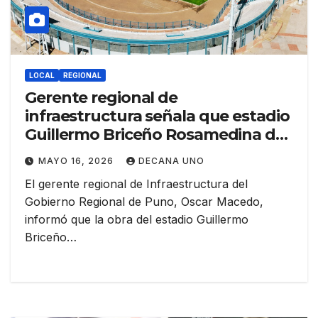
LOCAL
REGIONAL
Gerente regional de
infraestructura señala que estadio
Guillermo Briceño Rosamedina de
Juliaca se entregaría en seis meses
MAYO 16, 2026
DECANA UNO
El gerente regional de Infraestructura del
Gobierno Regional de Puno, Oscar Macedo,
informó que la obra del estadio Guillermo
Briceño…