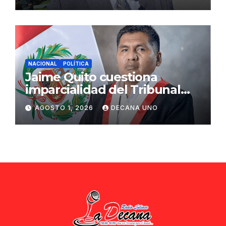
ciudadana
NACIONAL
POLÍTICA
Jaime Quito cuestiona
imparcialidad del Tribunal
Constitucional tras liberación
AGOSTO 1, 2026
DECANA UNO
de Ollanta Humala