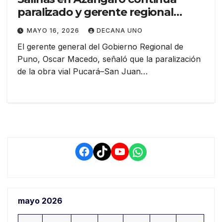
paralizado y gerente regional
atribuye situación al incremento
MAYO 16, 2026
DECANA UNO
del combustible
El gerente general del Gobierno Regional de
Puno, Oscar Macedo, señaló que la paralización
de la obra vial Pucará–San Juan…
Facebook
TikTok
YouTube
WhatsApp
mayo 2026