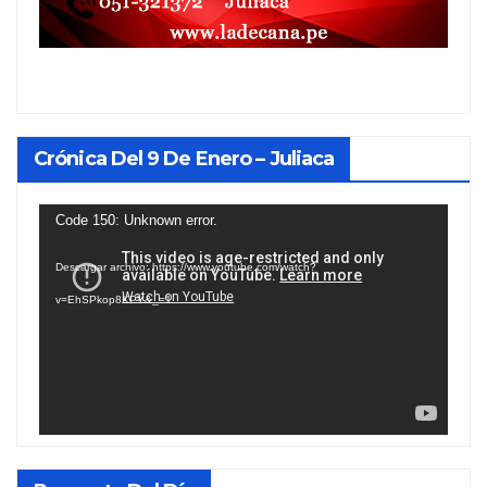
Crónica Del 9 De Enero – Juliaca
Reproductor
Code 150: Unknown error.
de
Descargar archivo: https://www.youtube.com/watch?
vídeo
v=EhSPkop8KPY&_=1