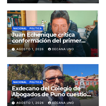
NACIONAL
POLÍTICA
Juan Echenique critica
conformación del primer
gabinete ministerial de Keiko
AGOSTO 1, 2026
DECANA UNO
Fujimori
NACIONAL
POLÍTICA
Exdecano del Colegio de
Abogados de Puno cuestiona
propuestas sobre seguridad
AGOSTO 1, 2026
DECANA UNO