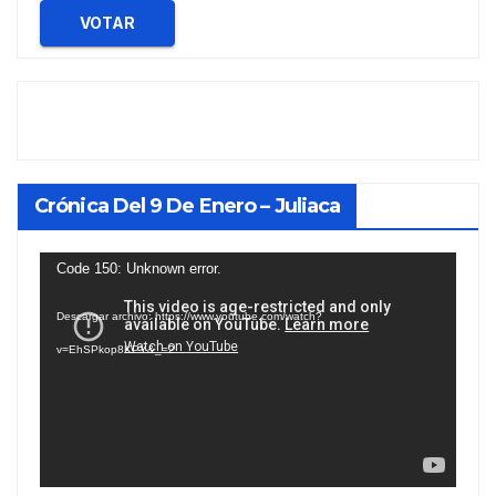
VOTAR
Crónica Del 9 De Enero – Juliaca
Reproductor
Code 150: Unknown error.
de
Descargar archivo: https://www.youtube.com/watch?
vídeo
v=EhSPkop8KPY&_=2