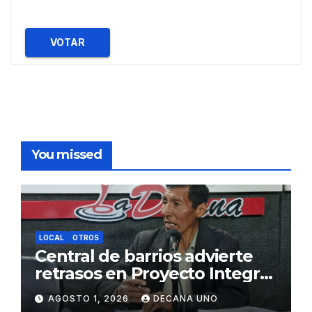
VOTAR
You missed
LOCAL
OTROS
Central de barrios advierte
retrasos en Proyecto Integral
de Agua y Alcantarillado para
AGOSTO 1, 2026
DECANA UNO
Juliaca