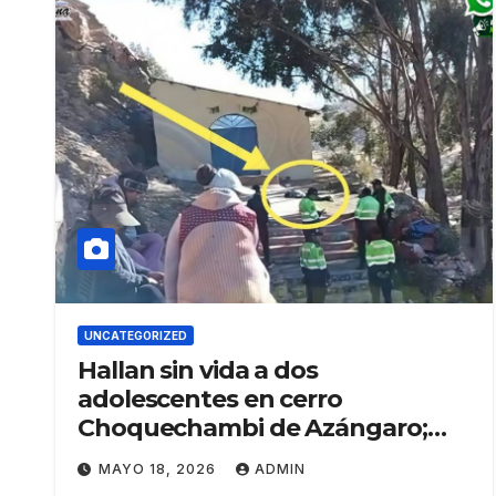
UNCATEGORIZED
Hallan sin vida a dos
adolescentes en cerro
Choquechambi de Azángaro;
cuerpos presentaban signos de
MAYO 18, 2026
ADMIN
violencia