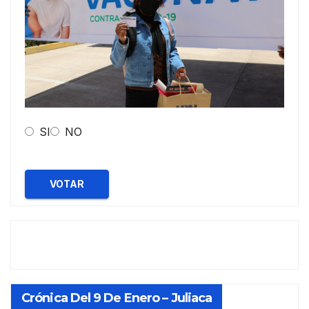
SI
NO
VOTAR
Crónica Del 9 De Enero – Juliaca