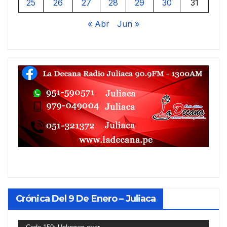
25
26
27
28
29
30
31
« Abr
Jun »
Crónica Del 9 De Enero – Juliaca