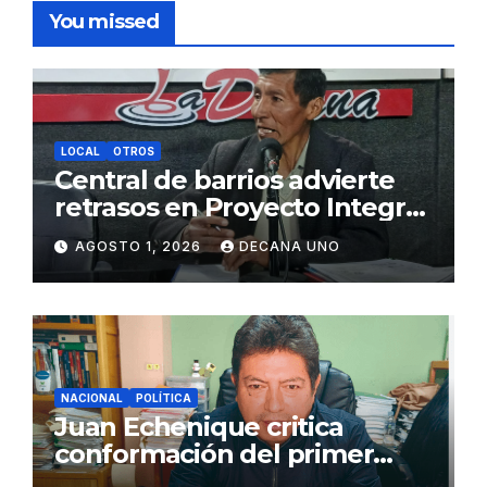
You missed
LOCAL
OTROS
Central de barrios advierte
retrasos en Proyecto Integral
de Agua y Alcantarillado para
AGOSTO 1, 2026
DECANA UNO
Juliaca
NACIONAL
POLÍTICA
Juan Echenique critica
conformación del primer
gabinete ministerial de Keiko