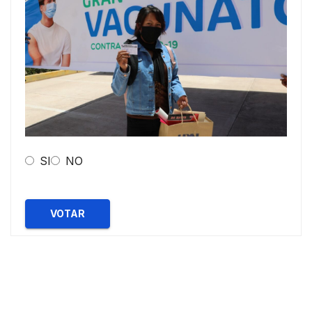
SI
NO
VOTAR