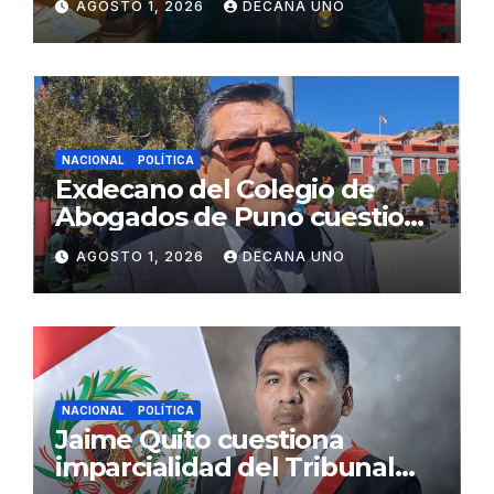
AGOSTO 1, 2026
DECANA UNO
Fujimori
NACIONAL
POLÍTICA
Exdecano del Colegio de
Abogados de Puno cuestiona
propuestas sobre seguridad
AGOSTO 1, 2026
DECANA UNO
ciudadana
NACIONAL
POLÍTICA
Jaime Quito cuestiona
imparcialidad del Tribunal