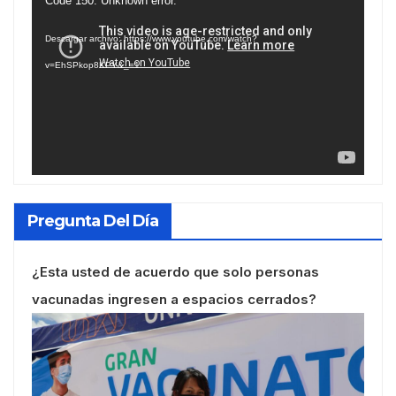
Reproductor
Code 150: Unknown error.
de
Descargar archivo: https://www.youtube.com/watch?
vídeo
v=EhSPkop8KPY&_=1
Pregunta Del Día
¿Esta usted de acuerdo que solo personas
vacunadas ingresen a espacios cerrados?