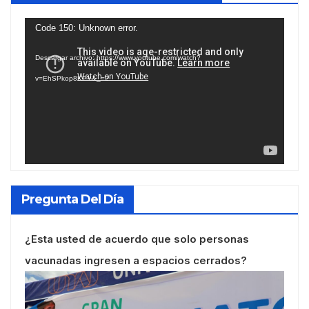
Reproductor
Code 150: Unknown error.
de
Descargar archivo: https://www.youtube.com/watch?
vídeo
v=EhSPkop8KPY&_=2
Pregunta Del Día
¿Esta usted de acuerdo que solo personas
vacunadas ingresen a espacios cerrados?