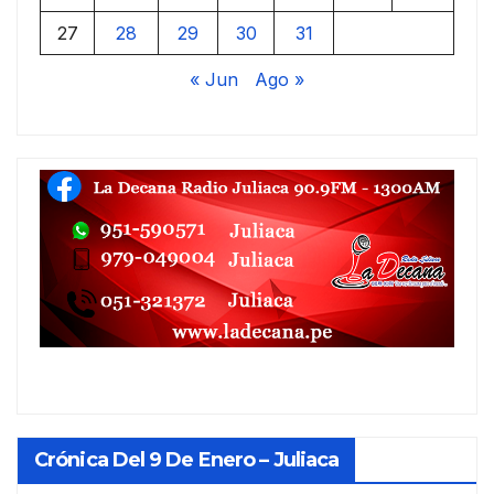
27
28
29
30
31
« Jun
Ago »
Crónica Del 9 De Enero – Juliaca