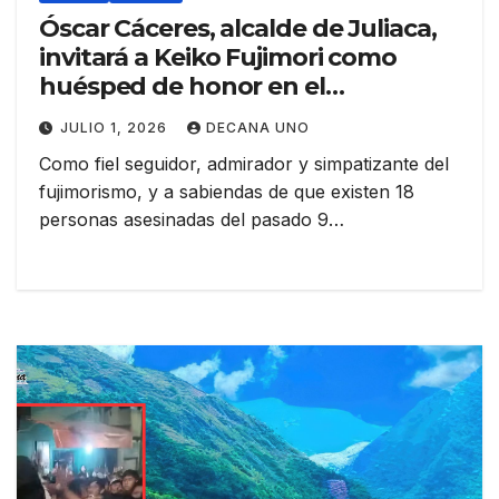
Óscar Cáceres, alcalde de Juliaca,
invitará a Keiko Fujimori como
huésped de honor en el
centenario de la provincia de San
JULIO 1, 2026
DECANA UNO
Román
Como fiel seguidor, admirador y simpatizante del
fujimorismo, y a sabiendas de que existen 18
personas asesinadas del pasado 9…