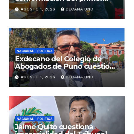
gabinete ministerial de Keiko
AGOSTO 1, 2026
DECANA UNO
Fujimori
NACIONAL
POLÍTICA
Exdecano del Colegio de
Abogados de Puno cuestiona
propuestas sobre seguridad
AGOSTO 1, 2026
DECANA UNO
ciudadana
NACIONAL
POLÍTICA
Jaime Quito cuestiona