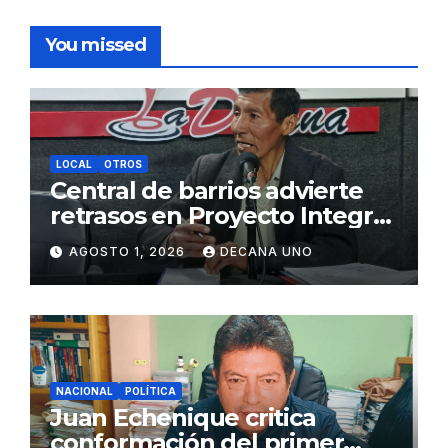
You missed
LOCAL
OTROS
Central de barrios advierte
retrasos en Proyecto Integral
de Agua y Alcantarillado para
AGOSTO 1, 2026
DECANA UNO
Juliaca
NACIONAL
POLÍTICA
Juan Echenique critica
conformación del primer