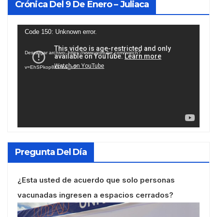
Crónica Del 9 De Enero – Juliaca
Reproductor
Code 150: Unknown error.
de
Descargar archivo: https://www.youtube.com/watch?
vídeo
v=EhSPkop8KPY&_=2
Pregunta Del Día
¿Esta usted de acuerdo que solo personas
vacunadas ingresen a espacios cerrados?