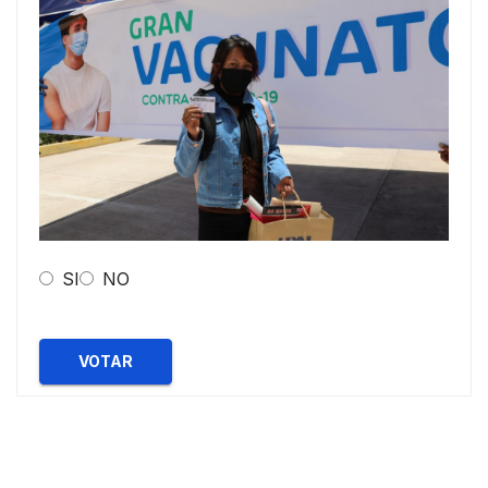
SI
NO
VOTAR