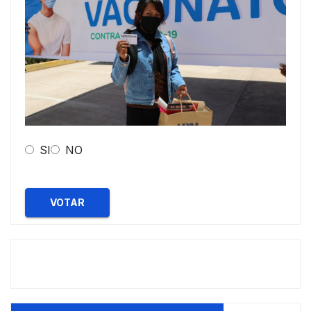
SI
NO
VOTAR