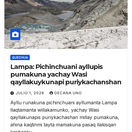
QUECHUA
Lampa: Pichinchuani ayllupis
pumakuna yachay Wasi
qayllakuykunapi puriykachanshan
JULIO 1, 2026
DECANA UNO
Ayllu runakuna pichinchuani ayllumanta Lampa
llaqtamanta willakamunko, yachay Wasi
qayllakunapis puriykachashan millay pumakuna,
ahina kaqtinmi tayta mamakuna pasaq llakisqan