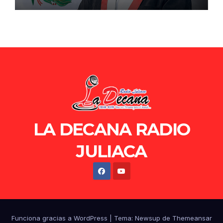
de Ollanta Humala
LA DECANA RADIO
JULIACA
Funciona gracias a WordPress
|
Tema: Newsup de
Themeansar