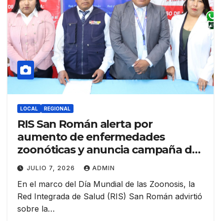
LOCAL
REGIONAL
RIS San Román alerta por
aumento de enfermedades
zoonóticas y anuncia campaña de
vacunación antirrábica canina
JULIO 7, 2026
ADMIN
En el marco del Día Mundial de las Zoonosis, la
Red Integrada de Salud (RIS) San Román advirtió
sobre la…