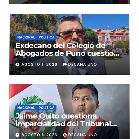
NACIONAL
POLÍTICA
Exdecano del Colegio de
Abogados de Puno cuestiona
propuestas sobre seguridad
AGOSTO 1, 2026
DECANA UNO
ciudadana
NACIONAL
POLÍTICA
Jaime Quito cuestiona
imparcialidad del Tribunal
Constitucional tras liberación
AGOSTO 1, 2026
DECANA UNO