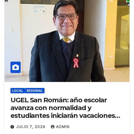
LOCAL
REGIONAL
UGEL San Román: año escolar
avanza con normalidad y
estudiantes iniciarán vacaciones
de medio año desde el 27 de julio
JULIO 7, 2026
ADMIN