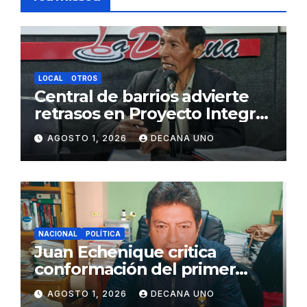
LOCAL
OTROS
Central de barrios advierte
retrasos en Proyecto Integral
de Agua y Alcantarillado para
AGOSTO 1, 2026
DECANA UNO
Juliaca
NACIONAL
POLÍTICA
Juan Echenique critica
conformación del primer
gabinete ministerial de Keiko
AGOSTO 1, 2026
DECANA UNO
Fujimori