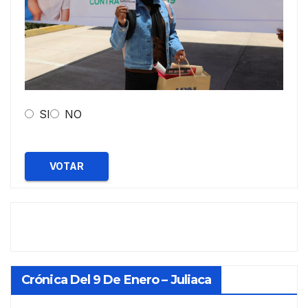
SI
NO
VOTAR
Crónica Del 9 De Enero – Juliaca