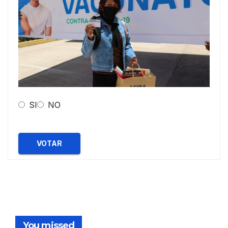
SI
NO
VOTAR
You missed