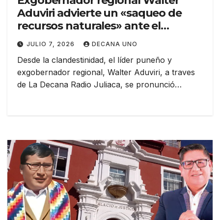
Exgobernador regional Walter
Aduviri advierte un «saqueo de
recursos naturales» ante el
mandato de Keiko Fujimori
JULIO 7, 2026
DECANA UNO
Desde la clandestinidad, el líder puneño y
exgobernador regional, Walter Aduviri, a traves
de La Decana Radio Juliaca, se pronunció…