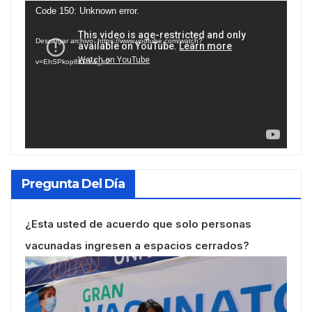
Reproductor
Code 150: Unknown error.
de
Descargar archivo: https://www.youtube.com/watch?
vídeo
v=EhSPkop8KPY&_=2
Pregunta Del Día
¿Esta usted de acuerdo que solo personas
vacunadas ingresen a espacios cerrados?