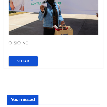
SI
NO
VOTAR
You missed