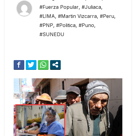
#Fuerza Popular
,
#Juliaca
,
#LIMA
,
#Martin Vizcarra
,
#Peru
,
#PNP
,
#Politica
,
#Puno
,
#SUNEDU