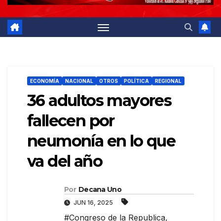
ECONOMÍA
NACIONAL
OTROS
POLÍTICA
REGIONAL
36 adultos mayores
fallecen por
neumonía en lo que
va del año
Por
Decana Uno
JUN 16, 2025
#Congreso de la Republica
,