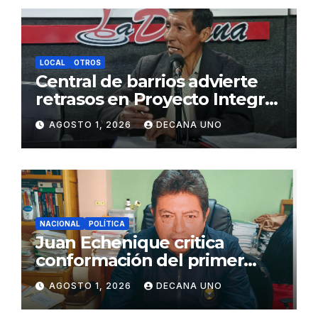
LOCAL
OTROS
Central de barrios advierte
retrasos en Proyecto Integral
de Agua y Alcantarillado para
AGOSTO 1, 2026
DECANA UNO
Juliaca
NACIONAL
POLÍTICA
Juan Echenique critica
conformación del primer
gabinete ministerial de Keiko
AGOSTO 1, 2026
DECANA UNO
Fujimori