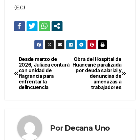
(E.C)
Desde marzo de
Obra del Hospital de
Navegación
2026, Juliaca contará
Huancané paralizada
con unidad de
por deuda salarial y
de
flagrancia para
denuncias de
enfrentar la
amenazas a
entradas
delincuencia
trabajadores
Por
Decana Uno