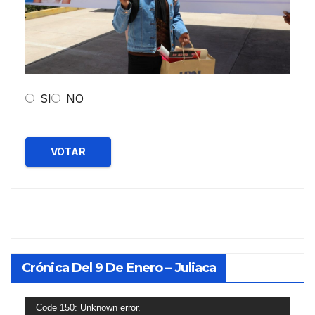
SI
NO
VOTAR
Crónica Del 9 De Enero – Juliaca
Reproductor
Code 150: Unknown error.