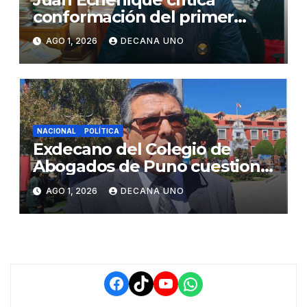
conformación del primer
gabinete ministerial de Keiko
AGO 1, 2026
DECANA UNO
Fujimori
NACIONAL
POLÍTICA
Exdecano del Colegio de
Abogados de Puno cuestiona
propuestas sobre seguridad
AGO 1, 2026
DECANA UNO
ciudadana
Facebook
TikTok
YouTube
WhatsApp