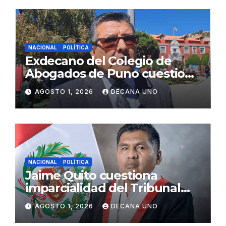
NACIONAL
POLÍTICA
Exdecano del Colegio de
Abogados de Puno cuestiona
propuestas sobre seguridad
AGOSTO 1, 2026
DECANA UNO
ciudadana
NACIONAL
POLÍTICA
Jaime Quito cuestiona
imparcialidad del Tribunal
Constitucional tras liberación
AGOSTO 1, 2026
DECANA UNO
de Ollanta Humala