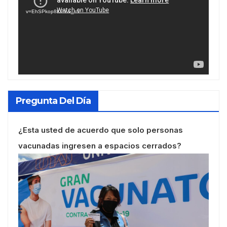
vídeo
v=EhSPkop8KPY&_=1
Pregunta Del Día
¿Esta usted de acuerdo que solo personas
vacunadas ingresen a espacios cerrados?