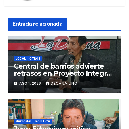
Entrada relacionada
LOCAL
OTROS
Central de barrios advierte
retrasos en Proyecto Integral
de Agua y Alcantarillado para
AGO 1, 2026
DECANA UNO
Juliaca
NACIONAL
POLÍTICA
Juan Echenique critica