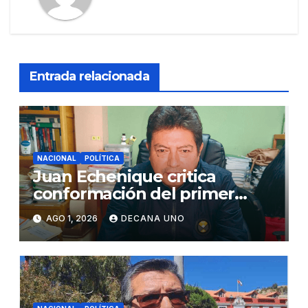
Entrada relacionada
NACIONAL
POLÍTICA
Juan Echenique critica
conformación del primer
gabinete ministerial de Keiko
AGO 1, 2026
DECANA UNO
Fujimori