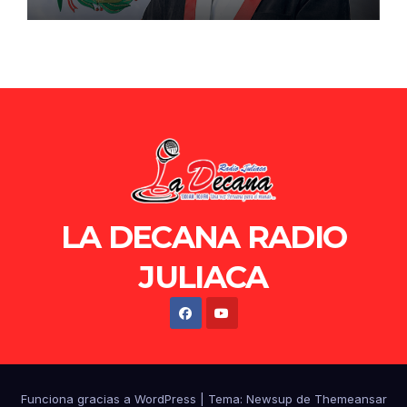
de Ollanta Humala
LA DECANA RADIO
JULIACA
Funciona gracias a WordPress
|
Tema: Newsup de
Themeansar