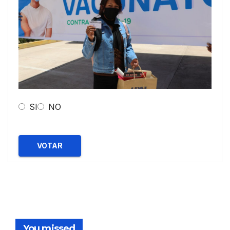
SI
NO
VOTAR
You missed