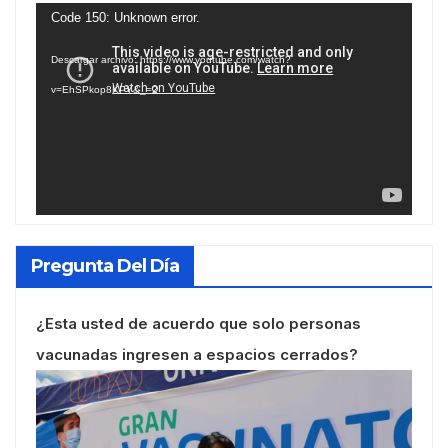
Reproductor
Code 150: Unknown error.
de
Descargar archivo: https://www.youtube.com/watch?
vídeo
v=EhSPkop8KPY&_=2
Pregunta Del Día
¿Esta usted de acuerdo que solo personas
vacunadas ingresen a espacios cerrados?