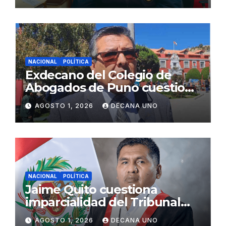
NACIONAL
POLÍTICA
Exdecano del Colegio de
Abogados de Puno cuestiona
propuestas sobre seguridad
AGOSTO 1, 2026
DECANA UNO
ciudadana
NACIONAL
POLÍTICA
Jaime Quito cuestiona
imparcialidad del Tribunal
Constitucional tras liberación
AGOSTO 1, 2026
DECANA UNO