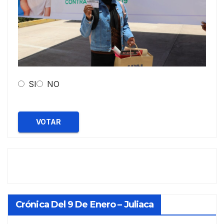
SI
NO
VOTAR
Crónica Del 9 De Enero – Juliaca