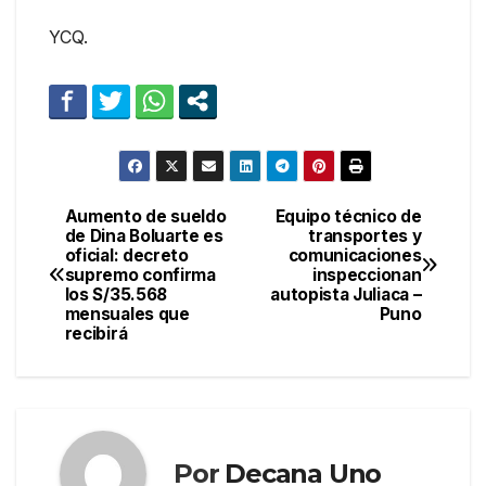
YCQ.
Aumento de sueldo
Equipo técnico de
Navegación
de Dina Boluarte es
transportes y
oficial: decreto
comunicaciones
de
supremo confirma
inspeccionan
los S/35.568
autopista Juliaca –
entradas
mensuales que
Puno
recibirá
Por
Decana Uno