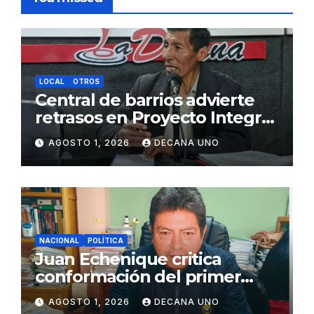
LOCAL
OTROS
Central de barrios advierte
retrasos en Proyecto Integral
de Agua y Alcantarillado para
AGOSTO 1, 2026
DECANA UNO
Juliaca
NACIONAL
POLÍTICA
Juan Echenique critica
conformación del primer
gabinete ministerial de Keiko
AGOSTO 1, 2026
DECANA UNO
Fujimori