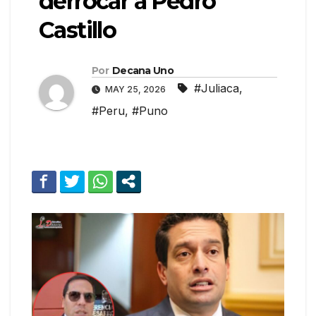
derrocar a Pedro
Castillo
Por
Decana Uno
#Juliaca
,
MAY 25, 2026
#Peru
,
#Puno