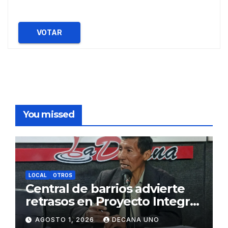
VOTAR
You missed
LOCAL
OTROS
Central de barrios advierte
retrasos en Proyecto Integral
de Agua y Alcantarillado para
AGOSTO 1, 2026
DECANA UNO
Juliaca