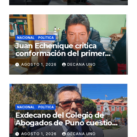
NACIONAL
POLÍTICA
Juan Echenique critica
conformación del primer
gabinete ministerial de Keiko
AGOSTO 1, 2026
DECANA UNO
Fujimori
NACIONAL
POLÍTICA
Exdecano del Colegio de
Abogados de Puno cuestiona
propuestas sobre seguridad
AGOSTO 1, 2026
DECANA UNO