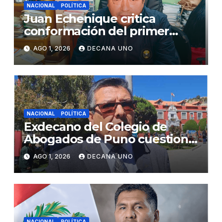
NACIONAL
POLÍTICA
Juan Echenique critica
conformación del primer
gabinete ministerial de Keiko
AGO 1, 2026
DECANA UNO
Fujimori
NACIONAL
POLÍTICA
Exdecano del Colegio de
Abogados de Puno cuestiona
propuestas sobre seguridad
AGO 1, 2026
DECANA UNO
ciudadana
NACIONAL
POLÍTICA