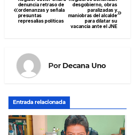
Navegación
denuncia retraso de
desgobierno, obras
ordenanzas y señala
paralizadas y
de
presuntas
maniobras del alcalde
represalias políticas
para dilatar su
entradas
vacancia ante el JNE
Por
Decana Uno
Entrada relacionada