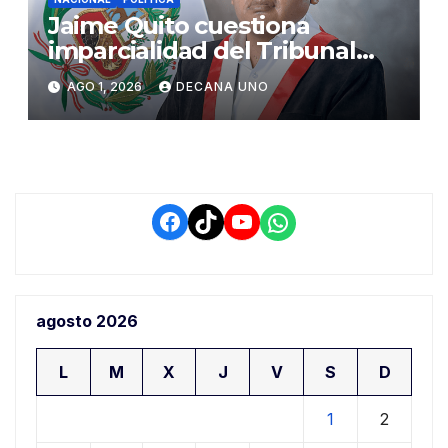
Jaime Quito cuestiona
imparcialidad del Tribunal
Constitucional tras liberación
AGO 1, 2026
DECANA UNO
de Ollanta Humala
Facebook
TikTok
YouTube
WhatsApp
agosto 2026
L
M
X
J
V
S
D
1
2