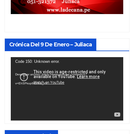
Crónica Del 9 De Enero – Juliaca
Reproductor
Code 150: Unknown error.
de
Descargar archivo: https://www.youtube.com/watch?
vídeo
v=EhSPkop8KPY&_=1