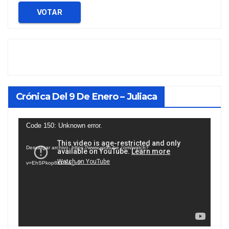
VOTAR
Crónica Del 9 De Enero – Juliaca
Reproductor
Code 150: Unknown error.
de
Descargar archivo: https://www.youtube.com/watch?
vídeo
v=EhSPkop8KPY&_=2