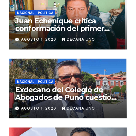
NACIONAL
POLÍTICA
Juan Echenique critica
conformación del primer
gabinete ministerial de Keiko
AGOSTO 1, 2026
DECANA UNO
Fujimori
NACIONAL
POLÍTICA
Exdecano del Colegio de
Abogados de Puno cuestiona
propuestas sobre seguridad
AGOSTO 1, 2026
DECANA UNO
ciudadana