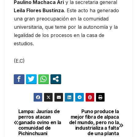
Paulino Machaca Ari
y la secretaria general
Leila Flores Bustinza
. Este acto ha generado
una gran preocupación en la comunidad
universitaria, que teme por la autonomía y la
legalidad de los procesos en la casa de
estudios.
(E.C)
Lampa: Jaurías de
Puno produce la
Navegación
perros atacan
mejor fibra de alpaca
ganado ovino en la
del mundo, pero no la
de
comunidad de
industrializa a falta
Pichinchuani
de una planta