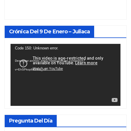
Crónica Del 9 De Enero – Juliaca
Reproductor
Code 150: Unknown error.
de
Descargar archivo: https://www.youtube.com/watch?
vídeo
v=EhSPkop8KPY&_=2
Pregunta Del Día