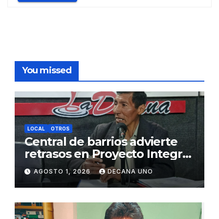
You missed
LOCAL
OTROS
Central de barrios advierte
retrasos en Proyecto Integral
de Agua y Alcantarillado para
AGOSTO 1, 2026
DECANA UNO
Juliaca