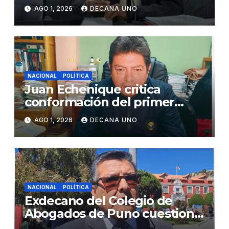
de Agua y Alcantarillado para
AGO 1, 2026
DECANA UNO
Juliaca
NACIONAL
POLÍTICA
Juan Echenique critica
conformación del primer
gabinete ministerial de Keiko
AGO 1, 2026
DECANA UNO
Fujimori
NACIONAL
POLÍTICA
Exdecano del Colegio de
Abogados de Puno cuestiona
propuestas sobre seguridad