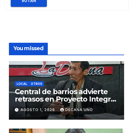
VOTAR
You missed
LOCAL
OTROS
Central de barrios advierte
retrasos en Proyecto Integral
de Agua y Alcantarillado para
AGOSTO 1, 2026
DECANA UNO
Juliaca