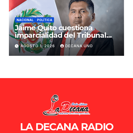
NACIONAL
POLÍTICA
Jaime Quito cuestiona
imparcialidad del Tribunal
Constitucional tras liberación
AGOSTO 1, 2026
DECANA UNO
de Ollanta Humala
LA DECANA RADIO