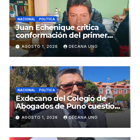
NACIONAL
POLÍTICA
Juan Echenique critica
conformación del primer
gabinete ministerial de Keiko
AGOSTO 1, 2026
DECANA UNO
Fujimori
NACIONAL
POLÍTICA
Exdecano del Colegio de
Abogados de Puno cuestiona
propuestas sobre seguridad
AGOSTO 1, 2026
DECANA UNO
ciudadana