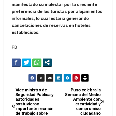
manifestado su malestar por la creciente
preferencia de los turistas por alojamientos
informales, lo cual estaría generando
cancelaciones de reservas en hoteles
establecidos.
FB
Vice ministro de
Puno celebra la
Navegación
Seguridad Publica y
Semana del Medio
autoridades
Ambiente con
de
sostuvieron
creatividad y
importante reunión
compromiso
entradas
de trabajo sobre
ciudadano