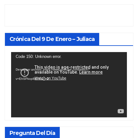
Crónica Del 9 De Enero – Juliaca
Reproductor
Code 150: Unknown error.
de
Descargar archivo: https://www.youtube.com/watch?
vídeo
v=EhSPkop8KPY&_=2
Pregunta Del Día