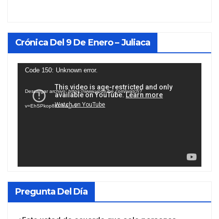
Crónica Del 9 De Enero – Juliaca
Reproductor
Code 150: Unknown error.
de
Descargar archivo: https://www.youtube.com/watch?
vídeo
v=EhSPkop8KPY&_=1
Pregunta Del Día