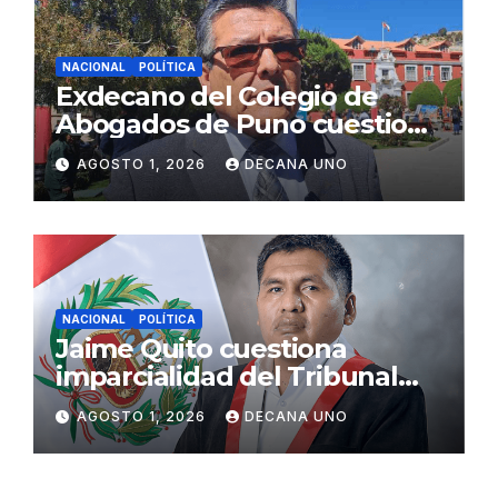
NACIONAL
POLÍTICA
Exdecano del Colegio de
Abogados de Puno cuestiona
propuestas sobre seguridad
AGOSTO 1, 2026
DECANA UNO
ciudadana
NACIONAL
POLÍTICA
Jaime Quito cuestiona
imparcialidad del Tribunal
Constitucional tras liberación
AGOSTO 1, 2026
DECANA UNO
de Ollanta Humala