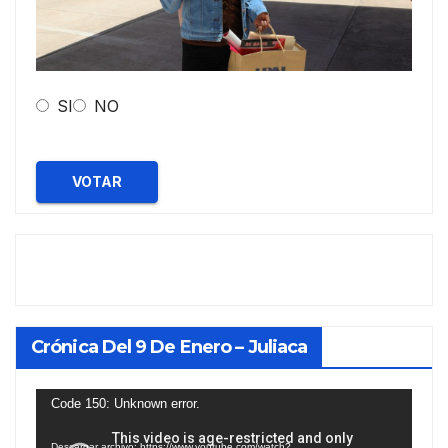
SI
NO
VOTAR
Crónica Del 9 De Enero – Juliaca
Reproductor
Code 150: Unknown error.
de
Descargar archivo: https://www.youtube.com/watch?