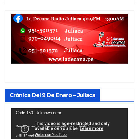
Crónica Del 9 De Enero – Juliaca
Reproductor
Code 150: Unknown error.
de
Descargar archivo: https://www.youtube.com/watch?
vídeo
v=EhSPkop8KPY&_=1