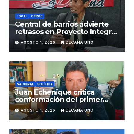
LOCAL
OTROS
Central de barrios advierte
retrasos en Proyecto Integral
de Agua y Alcantarillado para
AGOSTO 1, 2026
DECANA UNO
Juliaca
NACIONAL
POLÍTICA
Juan Echenique critica
conformación del primer
gabinete ministerial de Keiko
AGOSTO 1, 2026
DECANA UNO
Fujimori