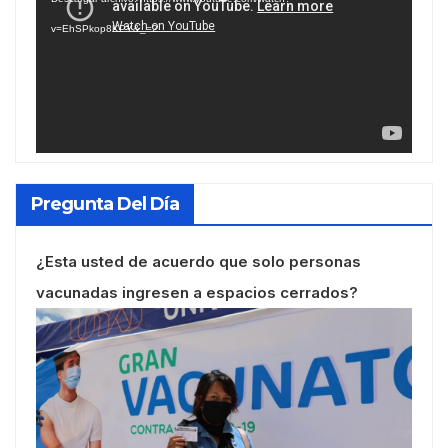
vídeo
v=EhSPkop8KPY&_=2
Pregunta Del Día
¿Esta usted de acuerdo que solo personas
vacunadas ingresen a espacios cerrados?