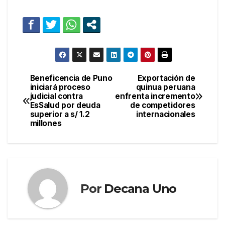
Beneficencia de Puno
Exportación de
Navegación
iniciará proceso
quinua peruana
judicial contra
enfrenta incremento
de
EsSalud por deuda
de competidores
superior a s/ 1.2
internacionales
entradas
millones
Por
Decana Uno