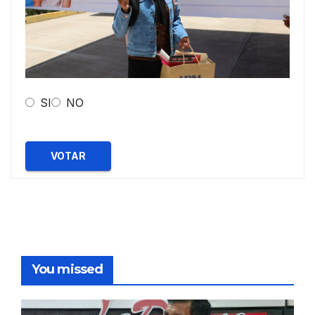
SI
NO
VOTAR
You missed