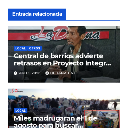
Entrada relacionada
LOCAL
OTROS
Central de barrios advierte
retrasos en Proyecto Integral
de Agua y Alcantarillado para
AGO 1, 2026
DECANA UNO
Juliaca
LOCAL
Miles madrugaran el 1 de
agosto para buscar