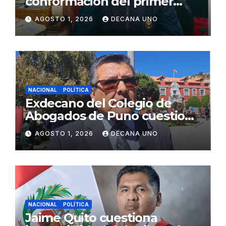
conformación del primer
gabinete ministerial de Keiko
AGOSTO 1, 2026
DECANA UNO
Fujimori
NACIONAL
POLÍTICA
Exdecano del Colegio de
Abogados de Puno cuestiona
propuestas sobre seguridad
AGOSTO 1, 2026
DECANA UNO
ciudadana
NACIONAL
POLÍTICA
Jaime Quito cuestiona