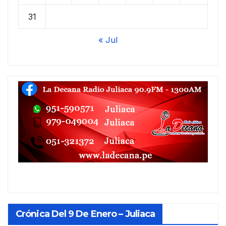
31
« Jul
Crónica Del 9 De Enero – Juliaca