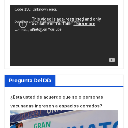
Reproductor
Code 150: Unknown error.
de
Descargar archivo: https://www.youtube.com/watch?
vídeo
v=EhSPkop8KPY&_=1
Pregunta Del Día
¿Esta usted de acuerdo que solo personas
vacunadas ingresen a espacios cerrados?