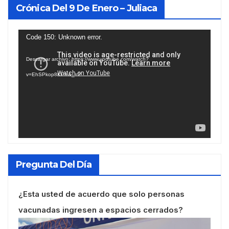
Crónica Del 9 De Enero – Juliaca
Reproductor
Code 150: Unknown error.
de
Descargar archivo: https://www.youtube.com/watch?
vídeo
v=EhSPkop8KPY&_=2
Pregunta Del Día
¿Esta usted de acuerdo que solo personas
vacunadas ingresen a espacios cerrados?