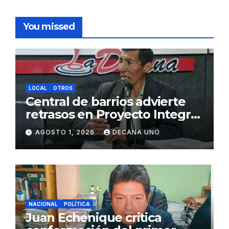
You missed
LOCAL
OTROS
Central de barrios advierte
retrasos en Proyecto Integral
de Agua y Alcantarillado para
AGOSTO 1, 2026
DECANA UNO
Juliaca
NACIONAL
POLÍTICA
Juan Echenique critica