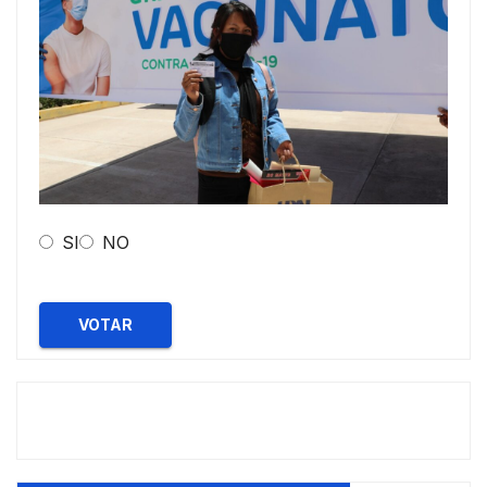
SI
NO
VOTAR