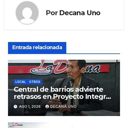
Por
Decana Uno
Entrada relacionada
LOCAL
OTROS
Central de barrios advierte
retrasos en Proyecto Integral
de Agua y Alcantarillado para
AGO 1, 2026
DECANA UNO
Juliaca