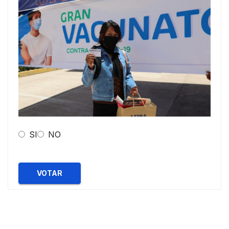
SI
NO
VOTAR