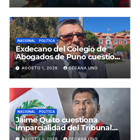
Fujimori
NACIONAL
POLÍTICA
Exdecano del Colegio de
Abogados de Puno cuestiona
propuestas sobre seguridad
AGOSTO 1, 2026
DECANA UNO
ciudadana
NACIONAL
POLÍTICA
Jaime Quito cuestiona
imparcialidad del Tribunal
Constitucional tras liberación
AGOSTO 1, 2026
DECANA UNO