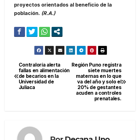
proyectos orientados al beneficio de la
población.
(R.A.)
Contraloría alerta
Región Puno registra
Navegación
fallas en alimentación
siete muertes
de becarios en la
maternas en lo que
de
Universidad de
va del año y solo el
Juliaca
20% de gestantes
entradas
acuden a controles
prenatales.
Por
Decana Uno