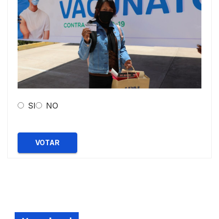
SI
NO
VOTAR