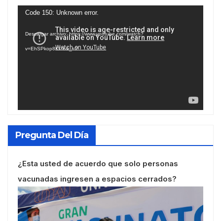
Reproductor
Code 150: Unknown error.
de
Descargar archivo: https://www.youtube.com/watch?
vídeo
v=EhSPkop8KPY&_=2
Pregunta Del Día
¿Esta usted de acuerdo que solo personas
vacunadas ingresen a espacios cerrados?