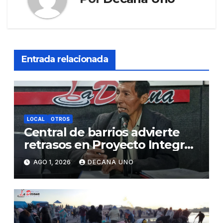
Entrada relacionada
LOCAL
OTROS
Central de barrios advierte
retrasos en Proyecto Integral
de Agua y Alcantarillado para
AGO 1, 2026
DECANA UNO
Juliaca