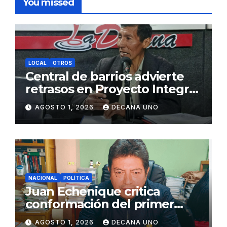
You missed
LOCAL
OTROS
Central de barrios advierte
retrasos en Proyecto Integral
de Agua y Alcantarillado para
AGOSTO 1, 2026
DECANA UNO
Juliaca
NACIONAL
POLÍTICA
Juan Echenique critica
conformación del primer
gabinete ministerial de Keiko
AGOSTO 1, 2026
DECANA UNO