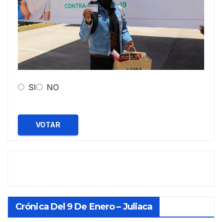
SI
NO
VOTAR
Crónica Del 9 De Enero – Juliaca