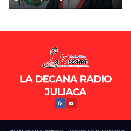
de Ollanta Humala
LA DECANA RADIO
JULIACA
Funciona gracias a WordPress
|
Tema: Newsup de
Themeansar