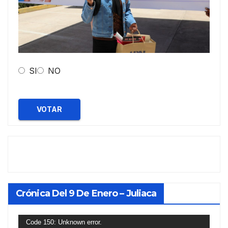
SI
NO
VOTAR
Crónica Del 9 De Enero – Juliaca
Reproductor
Code 150: Unknown error.