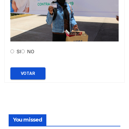
SI
NO
VOTAR
You missed