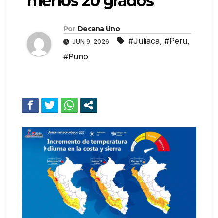
menos 20 grados
Por
Decana Uno
#Juliaca
,
#Peru
,
JUN 9, 2026
#Puno