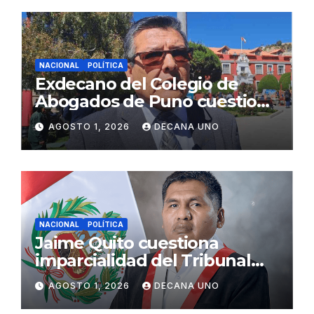
NACIONAL
POLÍTICA
Exdecano del Colegio de
Abogados de Puno cuestiona
propuestas sobre seguridad
AGOSTO 1, 2026
DECANA UNO
ciudadana
NACIONAL
POLÍTICA
Jaime Quito cuestiona
imparcialidad del Tribunal
Constitucional tras liberación
AGOSTO 1, 2026
DECANA UNO
de Ollanta Humala