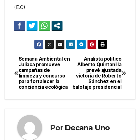
(E.C)
Semana Ambiental en
Analista político
Navegación
Juliaca promueve
Alberto Quintanilla
campañas de
prevé ajustada
de
limpieza y concurso
victoria de Roberto
para fortalecer la
Sánchez en el
entradas
conciencia ecológica
balotaje presidencial
Por
Decana Uno