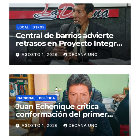
LOCAL
OTROS
Central de barrios advierte
retrasos en Proyecto Integral
de Agua y Alcantarillado para
AGOSTO 1, 2026
DECANA UNO
Juliaca
NACIONAL
POLÍTICA
Juan Echenique critica
conformación del primer
gabinete ministerial de Keiko
AGOSTO 1, 2026
DECANA UNO
Fujimori