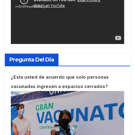
vídeo
v=EhSPkop8KPY&_=1
Pregunta Del Día
¿Esta usted de acuerdo que solo personas
vacunadas ingresen a espacios cerrados?