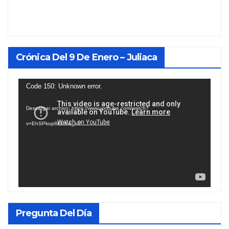
Crónica Del 9 De Enero – Juliaca
Reproductor
Code 150: Unknown error.
de
Descargar archivo: https://www.youtube.com/watch?
vídeo
v=EhSPkop8KPY&_=2
Pregunta Del Día