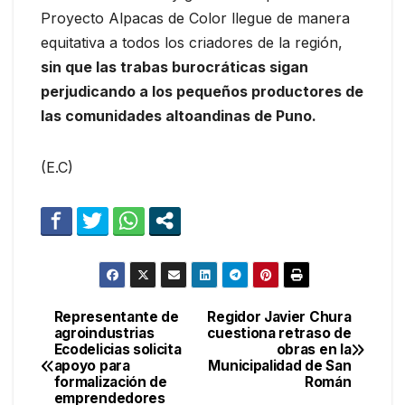
Proyecto Alpacas de Color llegue de manera
equitativa a todos los criadores de la región,
sin que las trabas burocráticas sigan
perjudicando a los pequeños productores de
las comunidades altoandinas de Puno.
(E.C)
Representante de
Regidor Javier Chura
Navegación
agroindustrias
cuestiona retraso de
Ecodelicias solicita
obras en la
de
apoyo para
Municipalidad de San
formalización de
Román
entradas
emprendedores