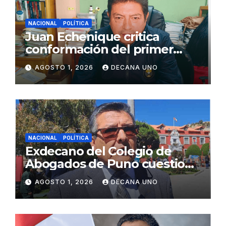
NACIONAL
POLÍTICA
Juan Echenique critica
conformación del primer
gabinete ministerial de Keiko
AGOSTO 1, 2026
DECANA UNO
Fujimori
NACIONAL
POLÍTICA
Exdecano del Colegio de
Abogados de Puno cuestiona
propuestas sobre seguridad
AGOSTO 1, 2026
DECANA UNO
ciudadana