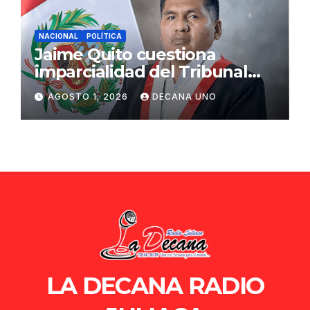
NACIONAL
POLÍTICA
Jaime Quito cuestiona
imparcialidad del Tribunal
Constitucional tras liberación
AGOSTO 1, 2026
DECANA UNO
de Ollanta Humala
LA DECANA RADIO