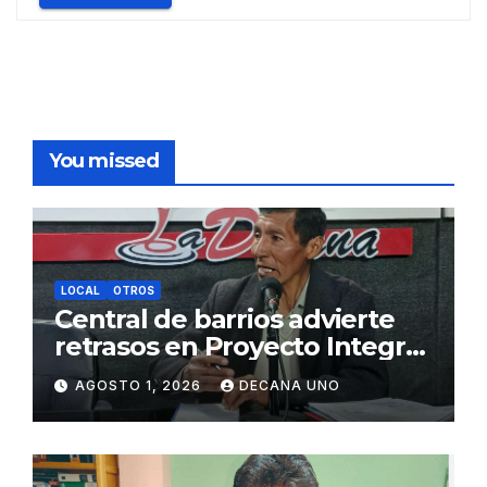
You missed
LOCAL
OTROS
Central de barrios advierte
retrasos en Proyecto Integral
de Agua y Alcantarillado para
AGOSTO 1, 2026
DECANA UNO
Juliaca