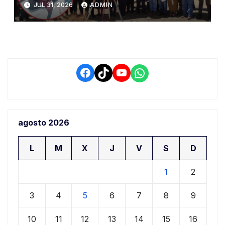
JUL 31, 2026
ADMIN
demora que pone en riesgo a
conductores
Facebook
TikTok
YouTube
WhatsApp
agosto 2026
L
M
X
J
V
S
D
1
2
3
4
5
6
7
8
9
10
11
12
13
14
15
16