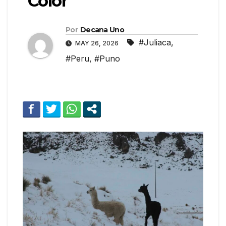
Color
Por
Decana Uno
#Juliaca
,
MAY 26, 2026
#Peru
,
#Puno