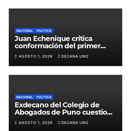
NACIONAL
POLÍTICA
Juan Echenique critica
conformación del primer
gabinete ministerial de Keiko
AGOSTO 1, 2026
DECANA UNO
Fujimori
NACIONAL
POLÍTICA
Exdecano del Colegio de
Abogados de Puno cuestiona
propuestas sobre seguridad
AGOSTO 1, 2026
DECANA UNO
ciudadana