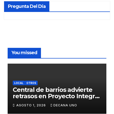
Pregunta Del Día
You missed
LOCAL
OTROS
Central de barrios advierte
retrasos en Proyecto Integral
de Agua y Alcantarillado para
AGOSTO 1, 2026
DECANA UNO
Juliaca