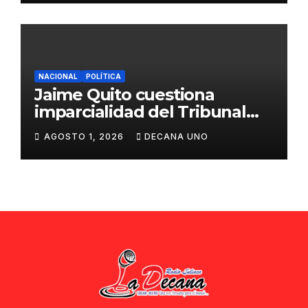
NACIONAL
POLÍTICA
Jaime Quito cuestiona
imparcialidad del Tribunal
Constitucional tras liberación
AGOSTO 1, 2026
DECANA UNO
de Ollanta Humala