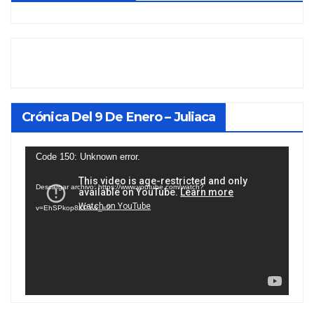
Crónica Del 9 De Enero – Juliaca
Reproductor
Code 150: Unknown error.
de
Descargar archivo: https://www.youtube.com/watch?
vídeo
v=EhSPkop8KPY&_=2