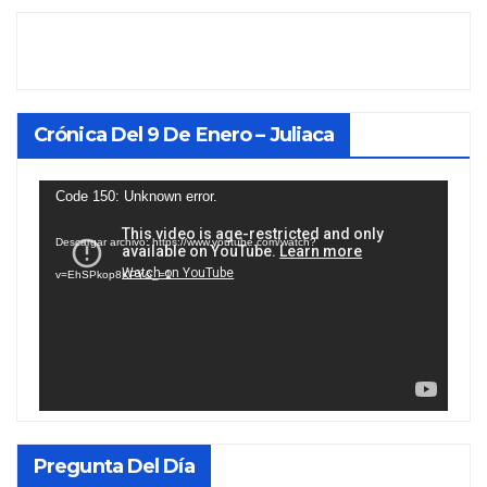
Crónica Del 9 De Enero – Juliaca
Reproductor
Code 150: Unknown error.
de
Descargar archivo: https://www.youtube.com/watch?
vídeo
v=EhSPkop8KPY&_=1
Pregunta Del Día