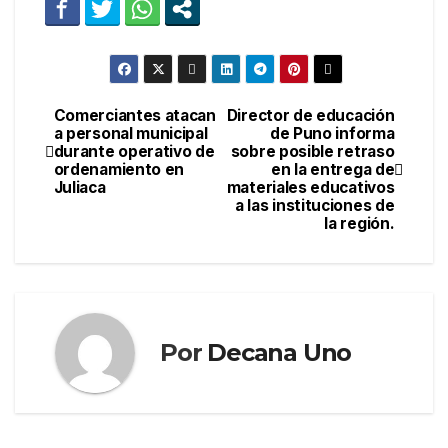
Comerciantes atacan
Director de educación
Navegación
a personal municipal
de Puno informa
durante operativo de
sobre posible retraso
de
ordenamiento en
en la entrega de
Juliaca
materiales educativos
entradas
a las instituciones de
la región.
Por
Decana Uno