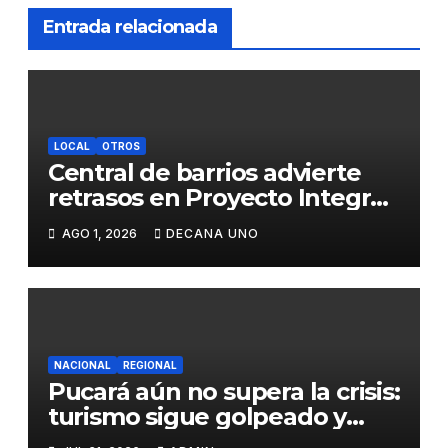
Entrada relacionada
LOCAL
OTROS
Central de barrios advierte
retrasos en Proyecto Integral
de Agua y Alcantarillado para
AGO 1, 2026
DECANA UNO
Juliaca
NACIONAL
REGIONAL
Pucará aún no supera la crisis:
turismo sigue golpeado y
alcaldesa exige al nuevo