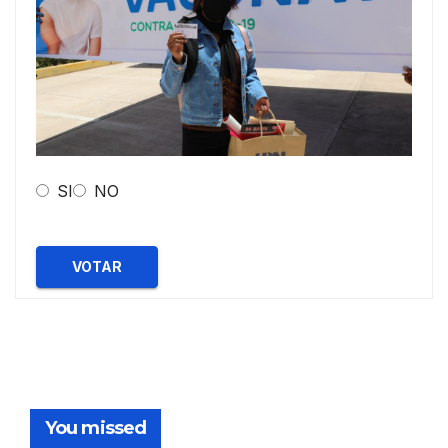
SI
NO
VOTAR
You missed