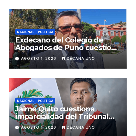
NACIONAL
POLÍTICA
Exdecano del Colegio de
Abogados de Puno cuestiona
propuestas sobre seguridad
AGOSTO 1, 2026
DECANA UNO
ciudadana
NACIONAL
POLÍTICA
Jaime Quito cuestiona
imparcialidad del Tribunal
Constitucional tras liberación
AGOSTO 1, 2026
DECANA UNO
de Ollanta Humala