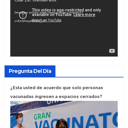
Code 150: Unknown error.
de
Descargar archivo: https://www.youtube.com/watch?
vídeo
v=EhSPkop8KPY&_=2
Pregunta Del Día
¿Esta usted de acuerdo que solo personas
vacunadas ingresen a espacios cerrados?