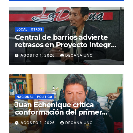
LOCAL
OTROS
Central de barrios advierte
retrasos en Proyecto Integral
de Agua y Alcantarillado para
AGOSTO 1, 2026
DECANA UNO
Juliaca
NACIONAL
POLÍTICA
Juan Echenique critica
conformación del primer
gabinete ministerial de Keiko
AGOSTO 1, 2026
DECANA UNO
Fujimori