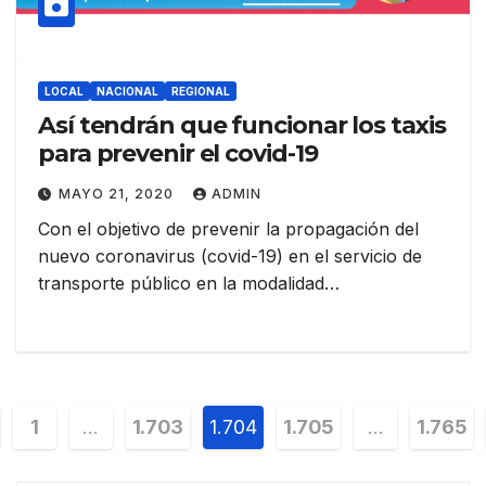
LOCAL
NACIONAL
REGIONAL
Así tendrán que funcionar los taxis
para prevenir el covid-19
MAYO 21, 2020
ADMIN
Con el objetivo de prevenir la propagación del
nuevo coronavirus (covid-19) en el servicio de
transporte público en la modalidad…
vegación
1
…
1.703
1.704
1.705
…
1.765