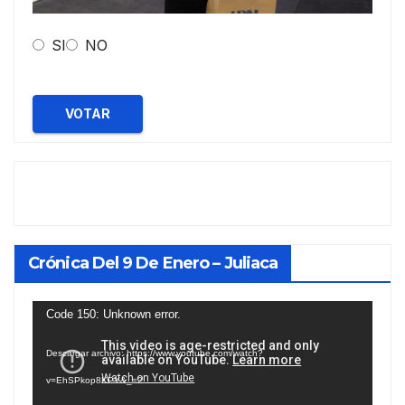
SI
NO
VOTAR
Crónica Del 9 De Enero – Juliaca
Reproductor
Code 150: Unknown error.
de
Descargar archivo: https://www.youtube.com/watch?
vídeo
v=EhSPkop8KPY&_=2