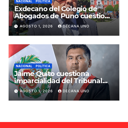
NACIONAL
POLÍTICA
Exdecano del Colegio de
Abogados de Puno cuestiona
propuestas sobre seguridad
AGOSTO 1, 2026
DECANA UNO
ciudadana
NACIONAL
POLÍTICA
Jaime Quito cuestiona
imparcialidad del Tribunal
Constitucional tras liberación
AGOSTO 1, 2026
DECANA UNO
de Ollanta Humala