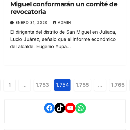
Miguel conformarán un comité de
revocatoria
ENERO 31, 2020
ADMIN
El dirigente del distrito de San Miguel en Juliaca,
Lucio Juárez, señalo que el informe económico
del alcalde, Eugenio Yupa…
vegación
1
…
1.753
1.754
1.755
…
1.765
tradas
Facebook
TikTok
YouTube
WhatsApp