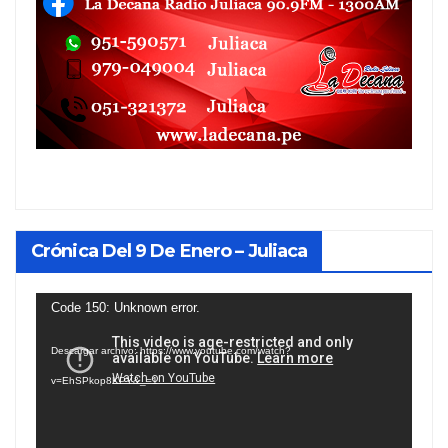
Crónica Del 9 De Enero – Juliaca
Reproductor
Code 150: Unknown error.
de
Descargar archivo: https://www.youtube.com/watch?
vídeo
v=EhSPkop8KPY&_=1