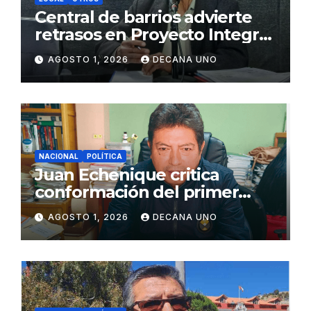
Central de barrios advierte
retrasos en Proyecto Integral
de Agua y Alcantarillado para
AGOSTO 1, 2026
DECANA UNO
Juliaca
NACIONAL
POLÍTICA
Juan Echenique critica
conformación del primer
gabinete ministerial de Keiko
AGOSTO 1, 2026
DECANA UNO
Fujimori