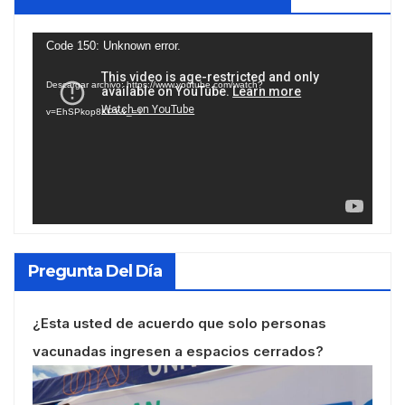
Reproductor
Code 150: Unknown error.
de
Descargar archivo: https://www.youtube.com/watch?
vídeo
v=EhSPkop8KPY&_=1
Pregunta Del Día
¿Esta usted de acuerdo que solo personas
vacunadas ingresen a espacios cerrados?