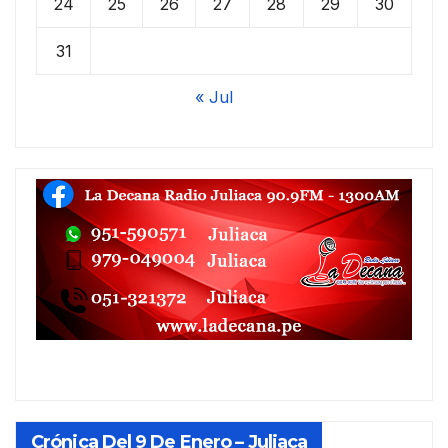
24
25
26
27
28
29
30
31
« Jul
Crónica Del 9 De Enero – Juliaca