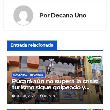
Por
Decana Uno
Entrada relacionada
NACIONAL
REGIONAL
Pucará aún no supera la crisis:
turismo sigue golpeado y
alcaldesa exige al nuevo
JUL 31, 2026
ADMIN
Gobierno fondos para obras
paralizadas