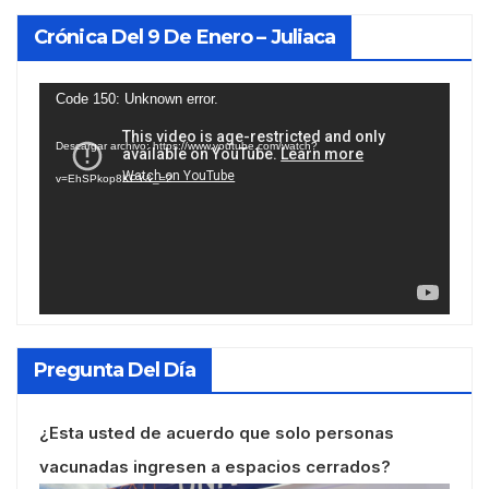
Crónica Del 9 De Enero – Juliaca
Reproductor
Code 150: Unknown error.
de
Descargar archivo: https://www.youtube.com/watch?
vídeo
v=EhSPkop8KPY&_=2
Pregunta Del Día
¿Esta usted de acuerdo que solo personas
vacunadas ingresen a espacios cerrados?