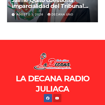
Jaime Quito cuestiona
imparcialidad del Tribunal
Constitucional tras liberación
AGOSTO 1, 2026
DECANA UNO
de Ollanta Humala
LA DECANA RADIO
JULIACA