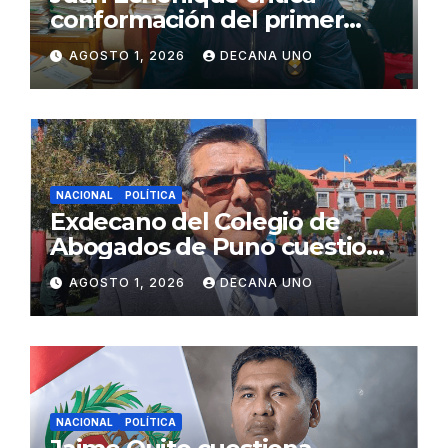
conformación del primer
gabinete ministerial de Keiko
AGOSTO 1, 2026
DECANA UNO
Fujimori
NACIONAL
POLÍTICA
Exdecano del Colegio de
Abogados de Puno cuestiona
propuestas sobre seguridad
AGOSTO 1, 2026
DECANA UNO
ciudadana
NACIONAL
POLÍTICA