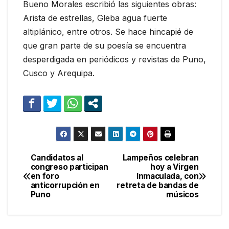
Bueno Morales escribió las siguientes obras:
Arista de estrellas, Gleba agua fuerte
altiplánico, entre otros. Se hace hincapié de
que gran parte de su poesía se encuentra
desperdigada en periódicos y revistas de Puno,
Cusco y Arequipa.
Candidatos al
Lampeños celebran
Navegación
congreso participan
hoy a Virgen
en foro
Inmaculada, con
de
anticorrupción en
retreta de bandas de
Puno
músicos
entradas