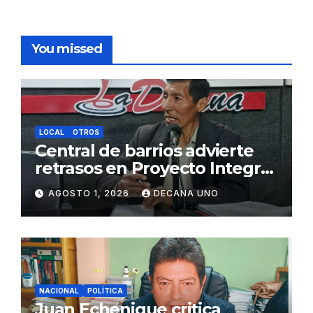
You missed
LOCAL
OTROS
Central de barrios advierte
retrasos en Proyecto Integral
de Agua y Alcantarillado para
AGOSTO 1, 2026
DECANA UNO
Juliaca
NACIONAL
POLÍTICA
Juan Echenique critica