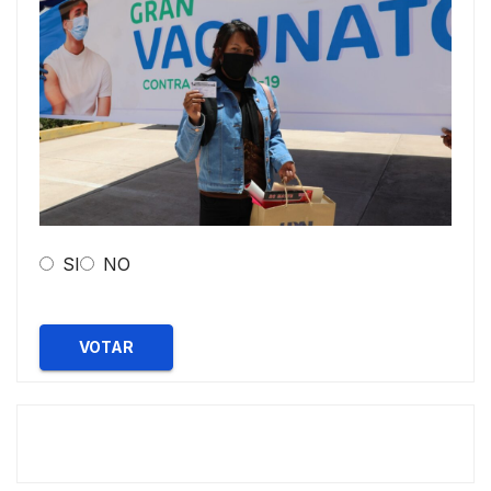
SI
NO
VOTAR