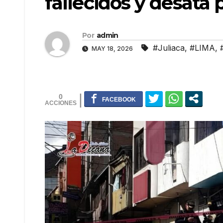
fallecidos y desata 
Por
admin
#Juliaca
,
#LIMA
,
MAY 18, 2026
0