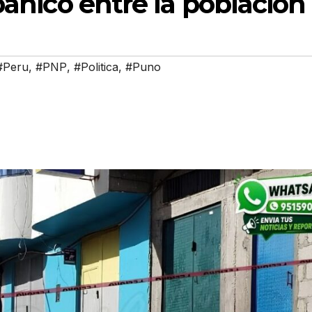
pánico entre la población
#Peru
,
#PNP
,
#Politica
,
#Puno