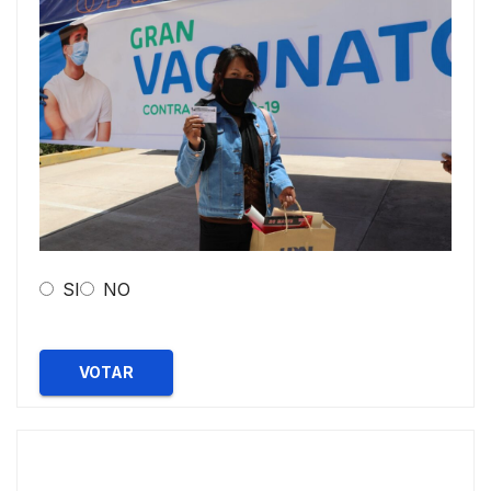
SI
NO
VOTAR