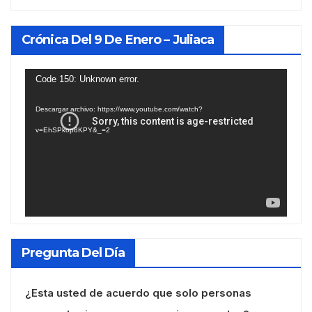
Crónica Del 9 De Enero – Juliaca
Reproductor
Code 150: Unknown error.
de
Descargar archivo: https://www.youtube.com/watch?
vídeo
v=EhSPkop8KPY&_=2
Pregunta Del Día
¿Esta usted de acuerdo que solo personas