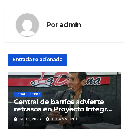
Por
admin
Entrada relacionada
LOCAL
OTROS
Central de barrios advierte
retrasos en Proyecto Integral
de Agua y Alcantarillado para
AGO 1, 2026
DECANA UNO
Juliaca