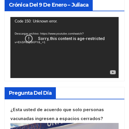
Crónica Del 9 De Enero – Juliaca
Reproductor
Code 150: Unknown error.
de
Descargar archivo: https://www.youtube.com/watch?
vídeo
v=EhSPkop8KPY&_=1
Pregunta Del Día
¿Esta usted de acuerdo que solo personas
vacunadas ingresen a espacios cerrados?