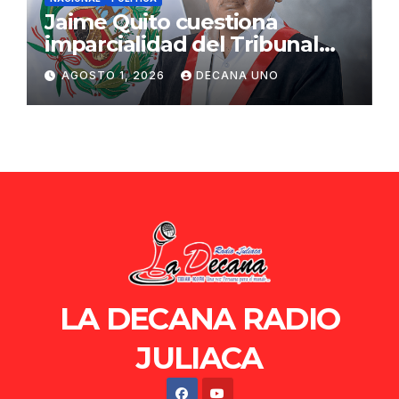
Jaime Quito cuestiona
imparcialidad del Tribunal
Constitucional tras liberación
AGOSTO 1, 2026
DECANA UNO
de Ollanta Humala
LA DECANA RADIO
JULIACA