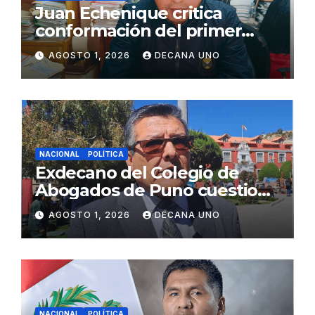
Juan Echenique critica
conformación del primer
gabinete ministerial de Keiko
AGOSTO 1, 2026
DECANA UNO
Fujimori
NACIONAL
POLÍTICA
Exdecano del Colegio de
Abogados de Puno cuestiona
propuestas sobre seguridad
AGOSTO 1, 2026
DECANA UNO
ciudadana
NACIONAL
POLÍTICA