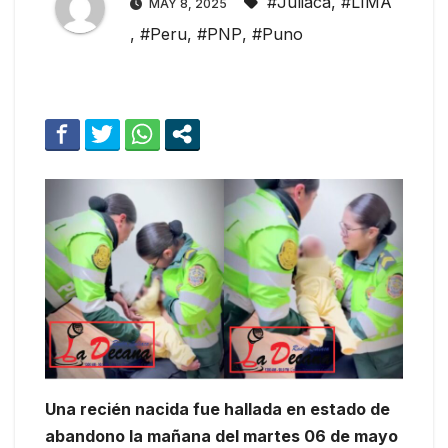
#Juliaca
,
#LIMA
MAY 8, 2025
,
#Peru
,
#PNP
,
#Puno
Una recién nacida fue hallada en estado de
abandono la mañana del martes 06 de mayo