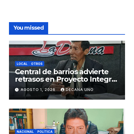
You missed
LOCAL
OTROS
Central de barrios advierte
retrasos en Proyecto Integral
de Agua y Alcantarillado para
AGOSTO 1, 2026
DECANA UNO
Juliaca
NACIONAL
POLÍTICA