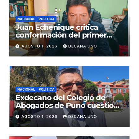
NACIONAL
POLÍTICA
Juan Echenique critica
conformación del primer
gabinete ministerial de Keiko
AGOSTO 1, 2026
DECANA UNO
Fujimori
NACIONAL
POLÍTICA
Exdecano del Colegio de
Abogados de Puno cuestiona
propuestas sobre seguridad
AGOSTO 1, 2026
DECANA UNO
ciudadana