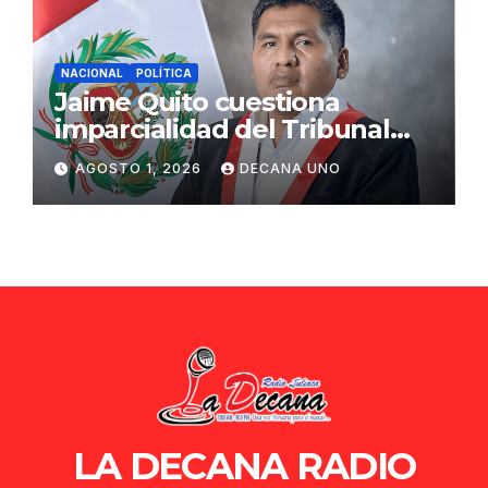
NACIONAL
POLÍTICA
Jaime Quito cuestiona
imparcialidad del Tribunal
Constitucional tras liberación
AGOSTO 1, 2026
DECANA UNO
de Ollanta Humala
LA DECANA RADIO