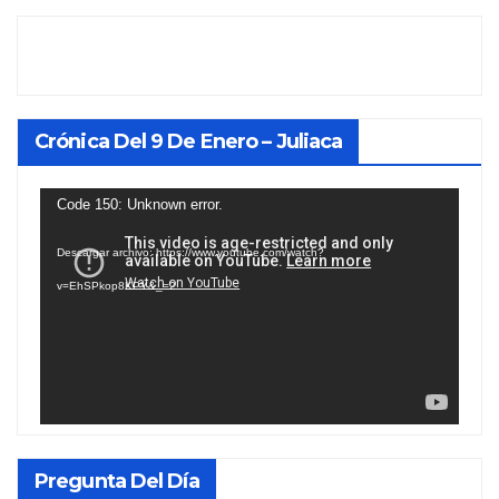
Crónica Del 9 De Enero – Juliaca
Reproductor
Code 150: Unknown error.
de
Descargar archivo: https://www.youtube.com/watch?
vídeo
v=EhSPkop8KPY&_=2
Pregunta Del Día