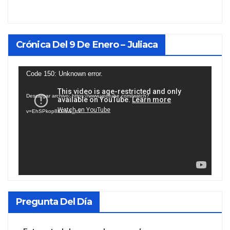
Crónica Del 9 De Enero – Juliaca
Reproductor
Code 150: Unknown error.
de
Descargar archivo: https://www.youtube.com/watch?
vídeo
v=EhSPkop8KPY&_=1
Pregunta Del Día