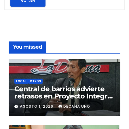
VOTAR
You missed
LOCAL
OTROS
Central de barrios advierte
retrasos en Proyecto Integral
de Agua y Alcantarillado para
AGOSTO 1, 2026
DECANA UNO
Juliaca