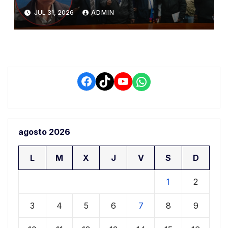
del PIAA por presuntos
JUL 31, 2026
ADMIN
conflictos de interés y
retrasos
Facebook
TikTok
YouTube
WhatsApp
agosto 2026
L
M
X
J
V
S
D
1
2
3
4
5
6
7
8
9