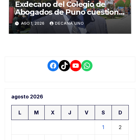
Exdecano del Colegio de
Abogados de Puno cuestiona
propuestas sobre seguridad
AGO 1, 2026
DECANA UNO
ciudadana
Facebook
TikTok
YouTube
WhatsApp
agosto 2026
L
M
X
J
V
S
D
1
2