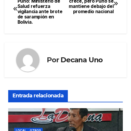
Puno: Ministerio de
crece, pero Puno se
Salud refuerza
mantiene debajo del
de
vigilancia ante brote
promedio nacional
de sarampión en
entradas
Bolivia.
Por
Decana Uno
Entrada relacionada
LOCAL
OTROS