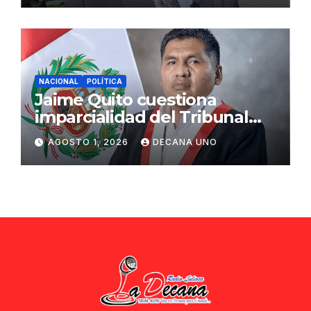
NACIONAL
POLÍTICA
Jaime Quito cuestiona
imparcialidad del Tribunal
Constitucional tras liberación
AGOSTO 1, 2026
DECANA UNO
de Ollanta Humala