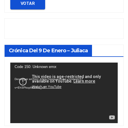
VOTAR
Crónica Del 9 De Enero – Juliaca
Reproductor
Code 150: Unknown error.
de
Descargar archivo: https://www.youtube.com/watch?
vídeo
v=EhSPkop8KPY&_=2