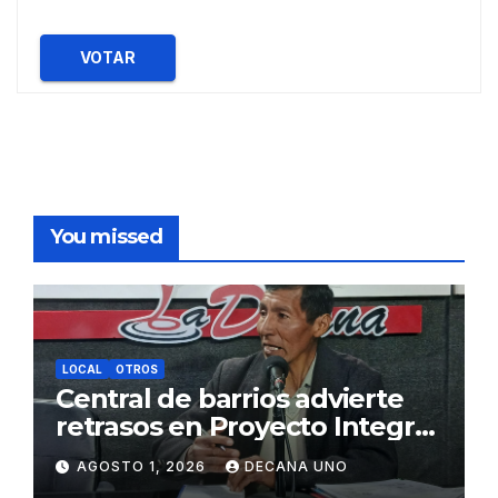
VOTAR
You missed
LOCAL
OTROS
Central de barrios advierte
retrasos en Proyecto Integral
de Agua y Alcantarillado para
AGOSTO 1, 2026
DECANA UNO
Juliaca