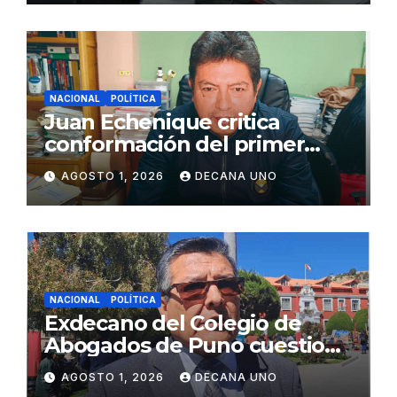
NACIONAL
POLÍTICA
Juan Echenique critica
conformación del primer
gabinete ministerial de Keiko
AGOSTO 1, 2026
DECANA UNO
Fujimori
NACIONAL
POLÍTICA
Exdecano del Colegio de
Abogados de Puno cuestiona
propuestas sobre seguridad
AGOSTO 1, 2026
DECANA UNO
ciudadana