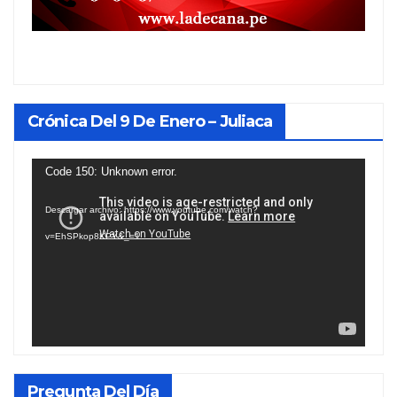
Crónica Del 9 De Enero – Juliaca
Reproductor
Code 150: Unknown error.
de
Descargar archivo: https://www.youtube.com/watch?
vídeo
v=EhSPkop8KPY&_=1
Pregunta Del Día