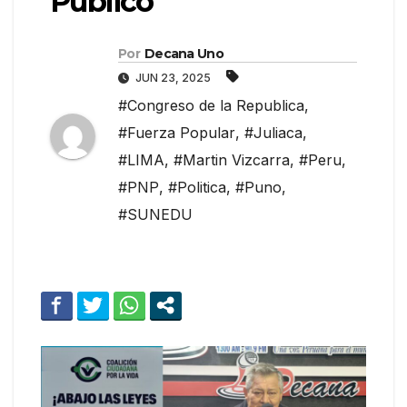
Público
Por
Decana Uno
JUN 23, 2025
#Congreso de la Republica
,
#Fuerza Popular
,
#Juliaca
,
#LIMA
,
#Martin Vizcarra
,
#Peru
,
#PNP
,
#Politica
,
#Puno
,
#SUNEDU