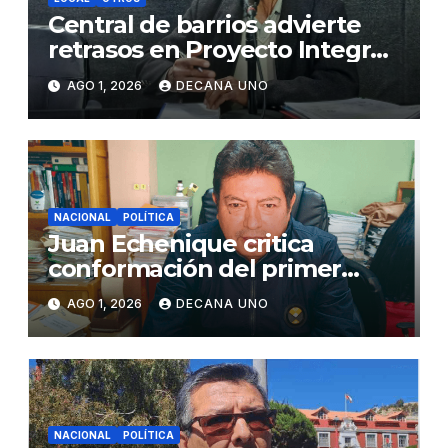
Central de barrios advierte
retrasos en Proyecto Integral
de Agua y Alcantarillado para
AGO 1, 2026
DECANA UNO
Juliaca
NACIONAL
POLÍTICA
Juan Echenique critica
conformación del primer
gabinete ministerial de Keiko
AGO 1, 2026
DECANA UNO
Fujimori
NACIONAL
POLÍTICA