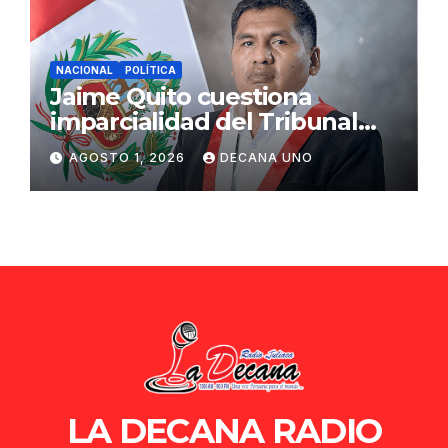
NACIONAL
POLÍTICA
Jaime Quito cuestiona
imparcialidad del Tribunal
Constitucional tras liberación
AGOSTO 1, 2026
DECANA UNO
de Ollanta Humala
LA DECANA RADIO