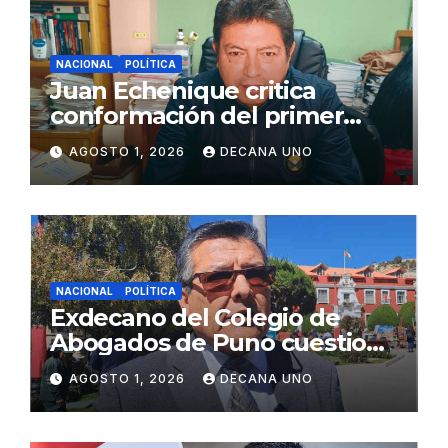
NACIONAL
POLÍTICA
Juan Echenique critica
conformación del primer
gabinete ministerial de Keiko
AGOSTO 1, 2026
DECANA UNO
Fujimori
NACIONAL
POLÍTICA
Exdecano del Colegio de
Abogados de Puno cuestiona
propuestas sobre seguridad
AGOSTO 1, 2026
DECANA UNO
ciudadana