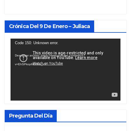
Crónica Del 9 De Enero – Juliaca
Reproductor
Code 150: Unknown error.
de
Descargar archivo: https://www.youtube.com/watch?
vídeo
v=EhSPkop8KPY&_=1
Pregunta Del Día