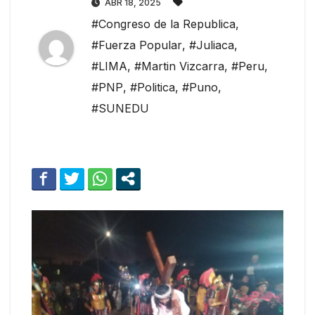
ABR 18, 2025
#Congreso de la Republica
,
#Fuerza Popular
,
#Juliaca
,
#LIMA
,
#Martin Vizcarra
,
#Peru
,
#PNP
,
#Politica
,
#Puno
,
#SUNEDU