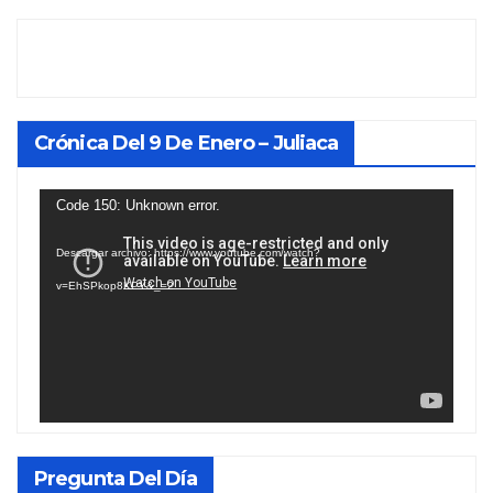
Crónica Del 9 De Enero – Juliaca
Reproductor
Code 150: Unknown error.
de
Descargar archivo: https://www.youtube.com/watch?
vídeo
v=EhSPkop8KPY&_=2
Pregunta Del Día