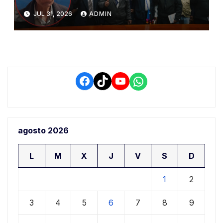
del PIAA por presuntos
JUL 31, 2026
ADMIN
conflictos de interés y
retrasos
Facebook
TikTok
YouTube
WhatsApp
agosto 2026
L
M
X
J
V
S
D
1
2
3
4
5
6
7
8
9