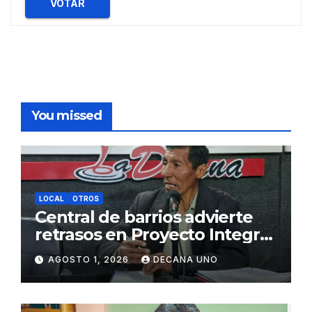
VOTAR
You missed
LOCAL
OTROS
Central de barrios advierte
retrasos en Proyecto Integral
de Agua y Alcantarillado para
AGOSTO 1, 2026
DECANA UNO
Juliaca