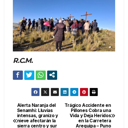
R.C.M.
Alerta Naranja del
Trágico Accidente en
Navegación
Senamhi: Lluvias
Pillones Cobra una
intensas, granizo y
Vida y Deja Heridos
de
nieve afectarán la
en la Carretera
sierra centro y sur
Arequipa – Puno