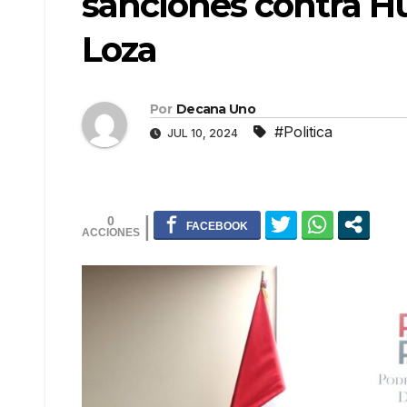
sanciones contra H
Loza
Por
Decana Uno
#Politica
JUL 10, 2024
0