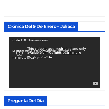
Crónica Del 9 De Enero – Juliaca
Reproductor
Code 150: Unknown error.
de
Descargar archivo: https://www.youtube.com/watch?
vídeo
v=EhSPkop8KPY&_=2
Pregunta Del Día