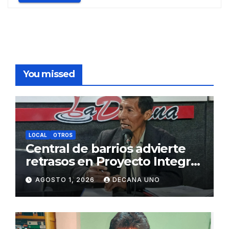
You missed
LOCAL
OTROS
Central de barrios advierte
retrasos en Proyecto Integral
de Agua y Alcantarillado para
AGOSTO 1, 2026
DECANA UNO
Juliaca