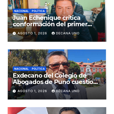
NACIONAL
POLÍTICA
Juan Echenique critica
conformación del primer
gabinete ministerial de Keiko
AGOSTO 1, 2026
DECANA UNO
Fujimori
NACIONAL
POLÍTICA
Exdecano del Colegio de
Abogados de Puno cuestiona
propuestas sobre seguridad
AGOSTO 1, 2026
DECANA UNO
ciudadana