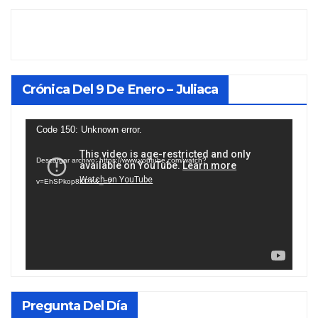
Crónica Del 9 De Enero – Juliaca
Reproductor
Code 150: Unknown error.
de
Descargar archivo: https://www.youtube.com/watch?
vídeo
v=EhSPkop8KPY&_=2
Pregunta Del Día