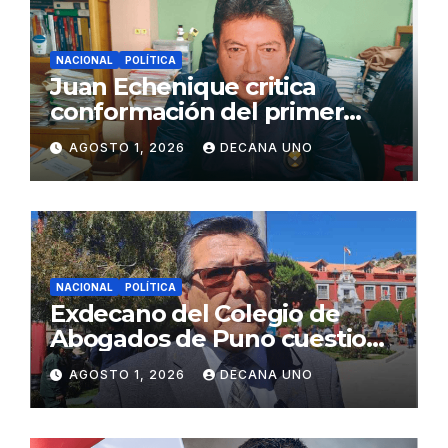
NACIONAL
POLÍTICA
Juan Echenique critica
conformación del primer
gabinete ministerial de Keiko
AGOSTO 1, 2026
DECANA UNO
Fujimori
NACIONAL
POLÍTICA
Exdecano del Colegio de
Abogados de Puno cuestiona
propuestas sobre seguridad
AGOSTO 1, 2026
DECANA UNO
ciudadana