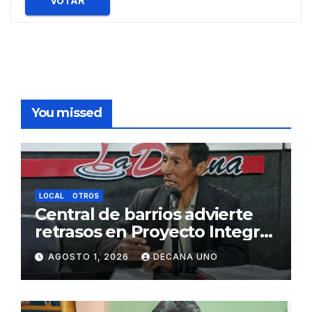
VOTAR
You missed
LOCAL
OTROS
Central de barrios advierte
retrasos en Proyecto Integral
de Agua y Alcantarillado para
AGOSTO 1, 2026
DECANA UNO
Juliaca