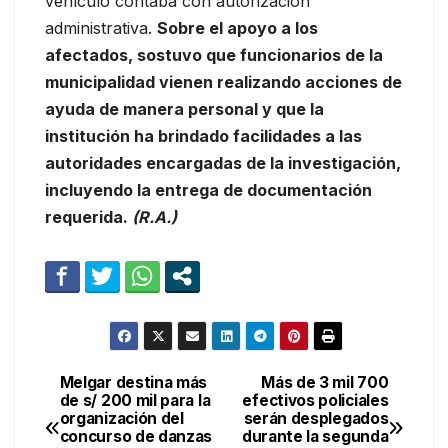
vehículo contaba con autorización
administrativa.
Sobre el apoyo a los
afectados, sostuvo que funcionarios de la
municipalidad vienen realizando acciones de
ayuda de manera personal y que la
institución ha brindado facilidades a las
autoridades encargadas de la investigación,
incluyendo la entrega de documentación
requerida.
(R.A.)
Melgar destina más
Más de 3 mil 700
Navegación
de s/ 200 mil para la
efectivos policiales
organización del
serán desplegados
de
concurso de danzas
durante la segunda