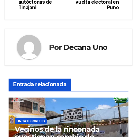
autóctonas de
vuelta electoral en
entradas
Tinajani
Puno
Por
Decana Uno
Entrada relacionada
UNCATEGORIZED
Vecinos de la rinconada
cuestionan cambio de