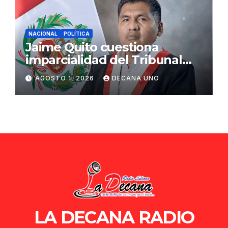
NACIONAL
POLÍTICA
Jaime Quito cuestiona
imparcialidad del Tribunal
Constitucional tras liberación
AGOSTO 1, 2026
DECANA UNO
de Ollanta Humala
LA DECANA RADIO