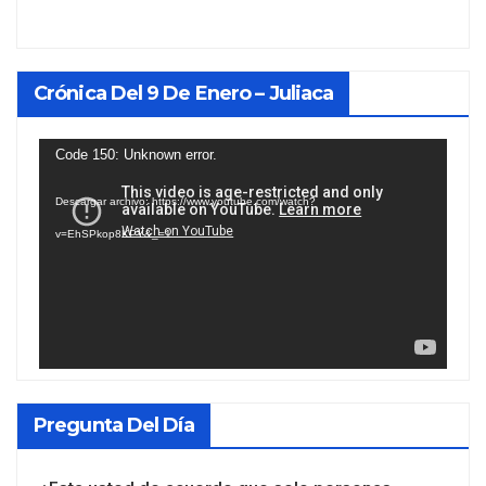
Crónica Del 9 De Enero – Juliaca
Reproductor
Code 150: Unknown error.
de
Descargar archivo: https://www.youtube.com/watch?
vídeo
v=EhSPkop8KPY&_=1
Pregunta Del Día