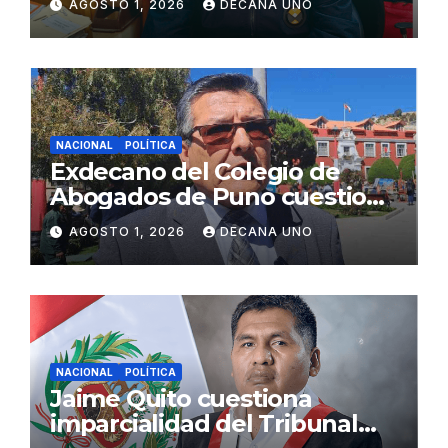
AGOSTO 1, 2026
DECANA UNO
Fujimori
NACIONAL
POLÍTICA
Exdecano del Colegio de
Abogados de Puno cuestiona
propuestas sobre seguridad
AGOSTO 1, 2026
DECANA UNO
ciudadana
NACIONAL
POLÍTICA
Jaime Quito cuestiona
imparcialidad del Tribunal