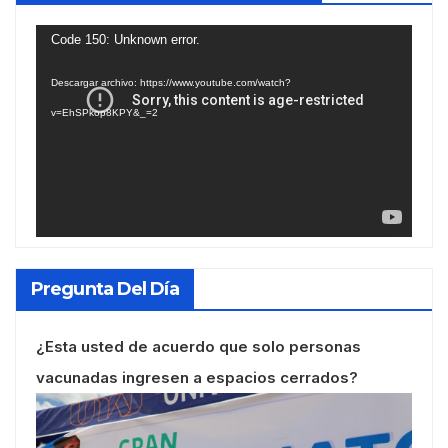
Reproductor
Code 150: Unknown error.
de
Descargar archivo: https://www.youtube.com/watch?
vídeo
v=EhSPkop8KPY&_=2
Pregunta Del Día
¿Esta usted de acuerdo que solo personas
vacunadas ingresen a espacios cerrados?