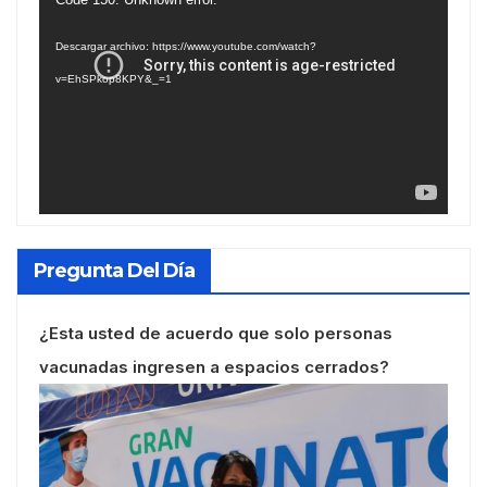
de
Descargar archivo: https://www.youtube.com/watch?
vídeo
v=EhSPkop8KPY&_=1
Pregunta Del Día
¿Esta usted de acuerdo que solo personas
vacunadas ingresen a espacios cerrados?