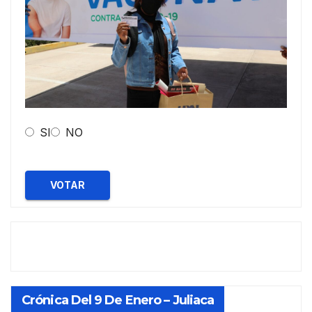
SI
NO
VOTAR
Crónica Del 9 De Enero – Juliaca