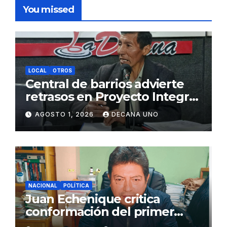
You missed
LOCAL
OTROS
Central de barrios advierte
retrasos en Proyecto Integral
de Agua y Alcantarillado para
AGOSTO 1, 2026
DECANA UNO
Juliaca
NACIONAL
POLÍTICA
Juan Echenique critica
conformación del primer
gabinete ministerial de Keiko