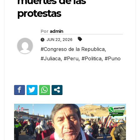
muertes de las
protestas
Por
admin
JUN 22, 2026
#Congreso de la Republica
,
#Juliaca
,
#Peru
,
#Politica
,
#Puno