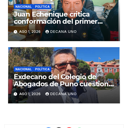
NACIONAL
POLÍTICA
Juan Echenique critica
conformación del primer
gabinete ministerial de Keiko
AGO 1, 2026
DECANA UNO
Fujimori
NACIONAL
POLÍTICA
Exdecano del Colegio de
Abogados de Puno cuestiona
propuestas sobre seguridad
AGO 1, 2026
DECANA UNO
ciudadana