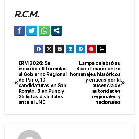
R.C.M.
ERM 2026: Se
Lampa celebró su
Navegación
inscriben 9 fórmulas
Bicentenario entre
al Gobierno Regional
homenajes históricos
de
de Puno, 10
y críticas por la
candidaturas en San
ausencia de
entradas
Román, 8 en Puno y
autoridades
35 listas distritales
regionales y
ante el JNE
nacionales