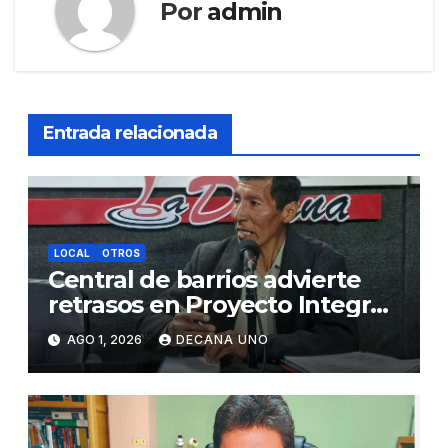
Por
admin
Entrada relacionada
LOCAL
OTROS
Central de barrios advierte
retrasos en Proyecto Integral
de Agua y Alcantarillado para
AGO 1, 2026
DECANA UNO
Juliaca