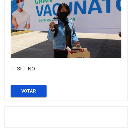
SI
NO
VOTAR