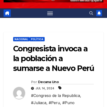
NACIONAL
POLÍTICA
Congresista invoca a
la población a
sumarse a Nuevo Perú
Por
Decana Uno
JUL 14, 2024
#Congreso de la Republica
,
#Juliaca
,
#Peru
,
#Puno