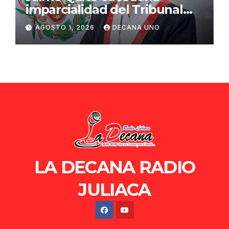
imparcialidad del Tribunal
Constitucional tras liberación
AGOSTO 1, 2026
DECANA UNO
de Ollanta Humala
LA DECANA RADIO
JULIACA