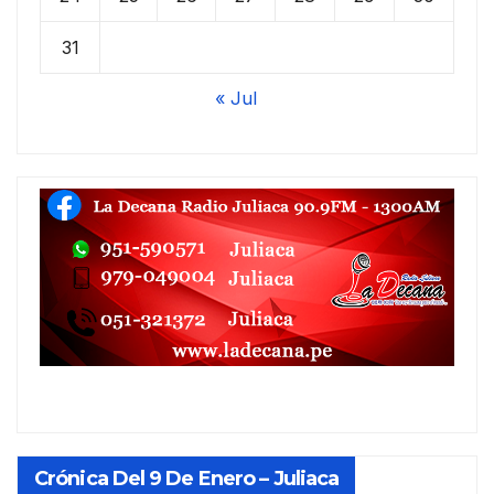
31
« Jul
Crónica Del 9 De Enero – Juliaca