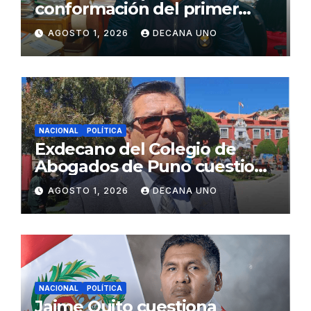
conformación del primer
gabinete ministerial de Keiko
AGOSTO 1, 2026
DECANA UNO
Fujimori
NACIONAL
POLÍTICA
Exdecano del Colegio de
Abogados de Puno cuestiona
propuestas sobre seguridad
AGOSTO 1, 2026
DECANA UNO
ciudadana
NACIONAL
POLÍTICA
Jaime Quito cuestiona