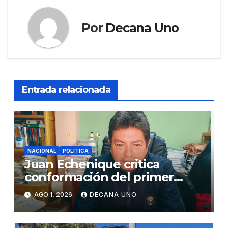
Por
Decana Uno
Entrada relacionada
NACIONAL
POLÍTICA
Juan Echenique critica
conformación del primer
gabinete ministerial de Keiko
AGO 1, 2026
DECANA UNO
Fujimori