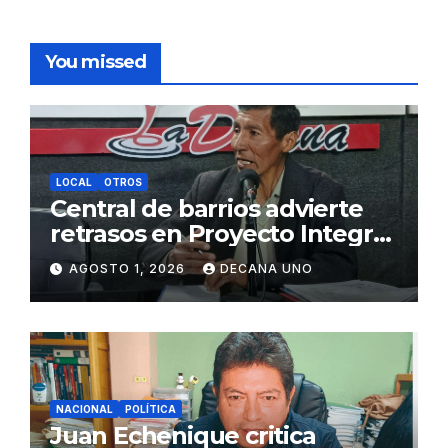
You missed
LOCAL
OTROS
Central de barrios advierte
retrasos en Proyecto Integral
de Agua y Alcantarillado para
AGOSTO 1, 2026
DECANA UNO
Juliaca
NACIONAL
POLÍTICA
Juan Echenique critica