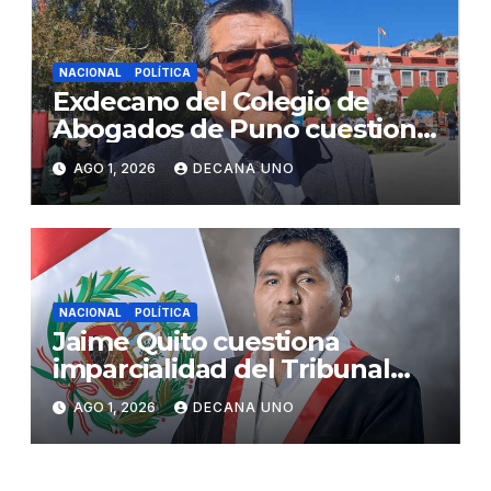
NACIONAL
POLÍTICA
Exdecano del Colegio de
Abogados de Puno cuestiona
propuestas sobre seguridad
AGO 1, 2026
DECANA UNO
ciudadana
NACIONAL
POLÍTICA
Jaime Quito cuestiona
imparcialidad del Tribunal
Constitucional tras liberación
AGO 1, 2026
DECANA UNO
de Ollanta Humala