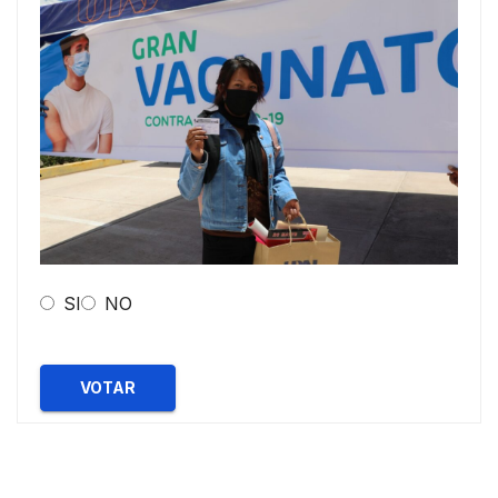
SI
NO
VOTAR