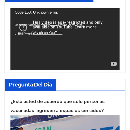
Reproductor
Code 150: Unknown error.
de
Descargar archivo: https://www.youtube.com/watch?
vídeo
v=EhSPkop8KPY&_=1
Pregunta Del Día
¿Esta usted de acuerdo que solo personas
vacunadas ingresen a espacios cerrados?