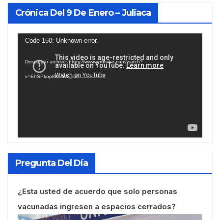
Crónica Del 9 De Enero – Juliaca
Reproductor
Code 150: Unknown error.
de
Descargar archivo: https://www.youtube.com/watch?
vídeo
v=EhSPkop8KPY&_=2
Pregunta Del Día
¿Esta usted de acuerdo que solo personas
vacunadas ingresen a espacios cerrados?