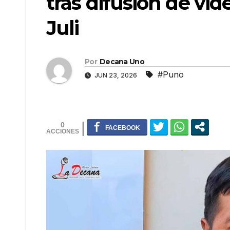
tras difusión de vid
Juli
Por
Decana Uno
#Puno
JUN 23, 2026
0