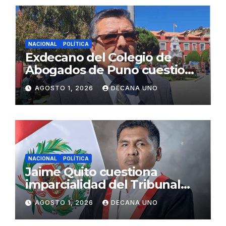
NACIONAL
POLÍTICA
Exdecano del Colegio de
Abogados de Puno cuestiona
propuestas sobre seguridad
AGOSTO 1, 2026
DECANA UNO
ciudadana
NACIONAL
POLÍTICA
Jaime Quito cuestiona
imparcialidad del Tribunal
Constitucional tras liberación
AGOSTO 1, 2026
DECANA UNO
de Ollanta Humala