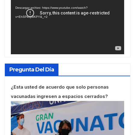
de
Descargar archivo: https://www.youtube.com/watch?
vídeo
v=EhSPkop8KPY&_=2
Pregunta Del Día
¿Esta usted de acuerdo que solo personas
vacunadas ingresen a espacios cerrados?