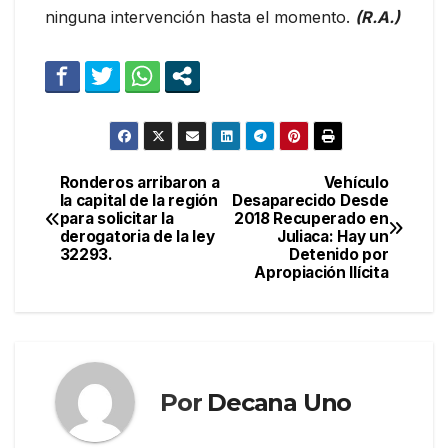
ninguna intervención hasta el momento.
(R.A.)
Ronderos arribaron a
Vehículo
Navegación
la capital de la región
Desaparecido Desde
para solicitar la
2018 Recuperado en
de
derogatoria de la ley
Juliaca: Hay un
32293.
Detenido por
entradas
Apropiación Ilícita
Por
Decana Uno