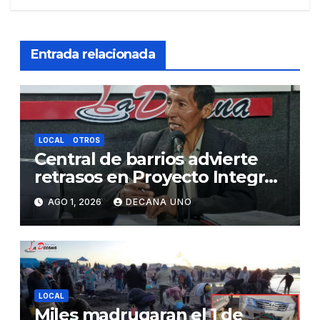
Entrada relacionada
LOCAL
OTROS
Central de barrios advierte
retrasos en Proyecto Integral
de Agua y Alcantarillado para
AGO 1, 2026
DECANA UNO
Juliaca
LOCAL
Miles madrugaran el 1 de