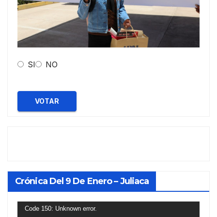
SI
NO
VOTAR
Crónica Del 9 De Enero – Juliaca
Reproductor
Code 150: Unknown error.