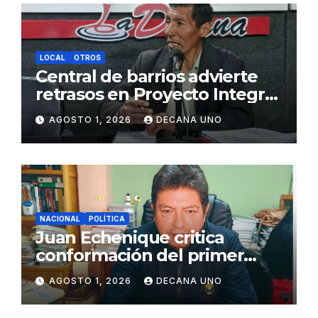
LOCAL
OTROS
Central de barrios advierte
retrasos en Proyecto Integral
de Agua y Alcantarillado para
AGOSTO 1, 2026
DECANA UNO
Juliaca
NACIONAL
POLÍTICA
Juan Echenique critica
conformación del primer
gabinete ministerial de Keiko
AGOSTO 1, 2026
DECANA UNO
Fujimori