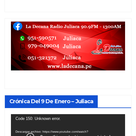
Crónica Del 9 De Enero – Juliaca
Reproductor
Code 150: Unknown error.
de
Descargar archivo: https://www.youtube.com/watch?