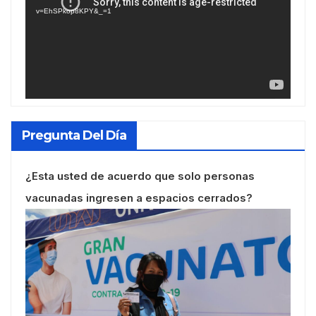
vídeo
v=EhSPkop8KPY&_=1
Pregunta Del Día
¿Esta usted de acuerdo que solo personas
vacunadas ingresen a espacios cerrados?