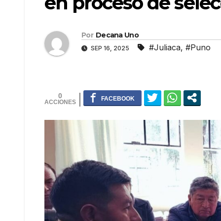
en proceso de sele
Por
Decana Uno
#Juliaca
,
#Puno
SEP 16, 2025
0