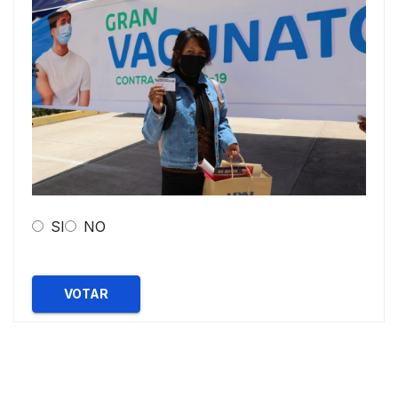
SI
NO
VOTAR