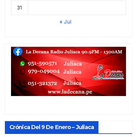
31
« Jul
Crónica Del 9 De Enero – Juliaca