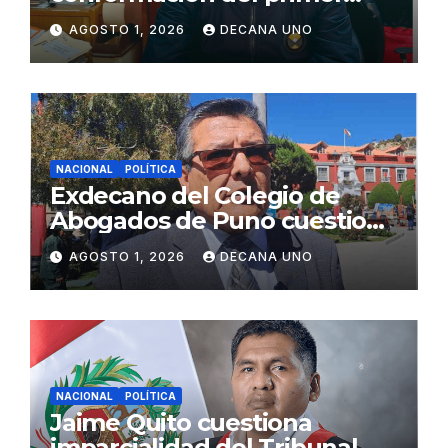
gabinete ministerial de Keiko
AGOSTO 1, 2026
DECANA UNO
Fujimori
NACIONAL
POLÍTICA
Exdecano del Colegio de
Abogados de Puno cuestiona
propuestas sobre seguridad
AGOSTO 1, 2026
DECANA UNO
ciudadana
NACIONAL
POLÍTICA
Jaime Quito cuestiona
imparcialidad del Tribunal