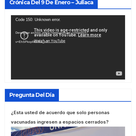
Crónica Del 9 De Enero – Juliaca
Reproductor
Code 150: Unknown error.
de
Descargar archivo: https://www.youtube.com/watch?
vídeo
v=EhSPkop8KPY&_=2
Pregunta Del Día
¿Esta usted de acuerdo que solo personas
vacunadas ingresen a espacios cerrados?