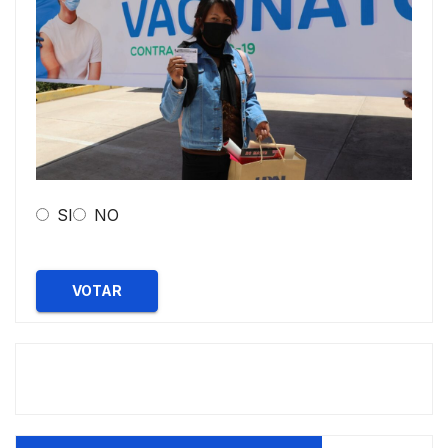
SI
NO
VOTAR