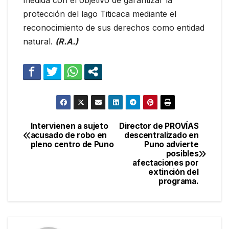
medida con el objetivo de garantizar la
protección del lago Titicaca mediante el
reconocimiento de sus derechos como entidad
natural.
(R.A.)
Intervienen a sujeto
Director de PROVÍAS
Navegación
acusado de robo en
descentralizado en
pleno centro de Puno
Puno advierte
de
posibles
afectaciones por
entradas
extinción del
programa.