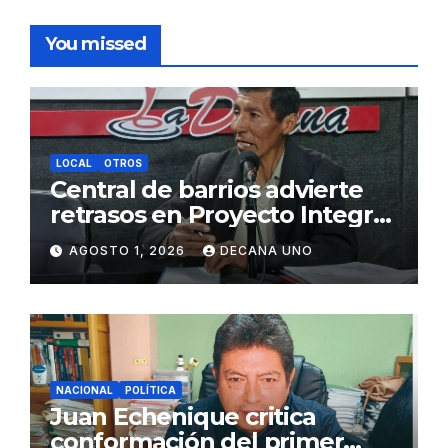
You missed
LOCAL
OTROS
Central de barrios advierte
retrasos en Proyecto Integral
de Agua y Alcantarillado para
AGOSTO 1, 2026
DECANA UNO
Juliaca
NACIONAL
POLÍTICA
Juan Echenique critica
conformación del primer