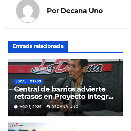
Por
Decana Uno
Entrada relacionada
LOCAL
OTROS
Central de barrios advierte
retrasos en Proyecto Integral
de Agua y Alcantarillado para
AGO 1, 2026
DECANA UNO
Juliaca