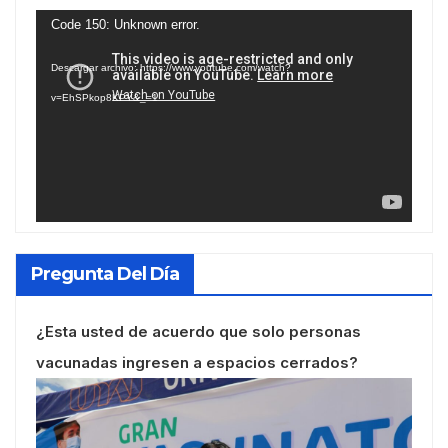
Reproductor
Code 150: Unknown error.
de
Descargar archivo: https://www.youtube.com/watch?
vídeo
v=EhSPkop8KPY&_=1
Pregunta Del Día
¿Esta usted de acuerdo que solo personas
vacunadas ingresen a espacios cerrados?