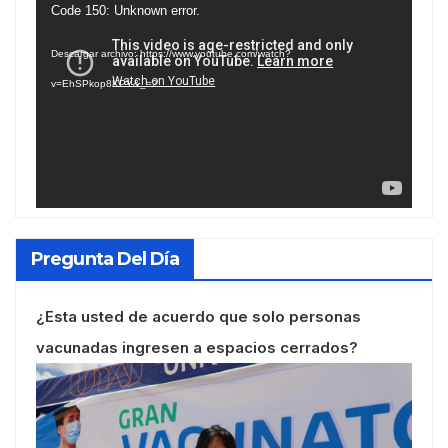
Reproductor
Code 150: Unknown error.
de
Descargar archivo: https://www.youtube.com/watch?
vídeo
v=EhSPkop8KPY&_=2
Pregunta Del Día
¿Esta usted de acuerdo que solo personas
vacunadas ingresen a espacios cerrados?