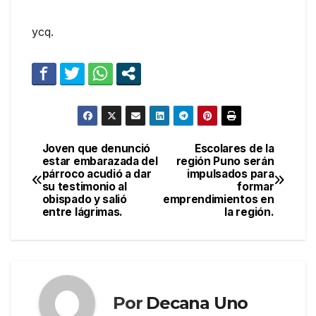
ycq.
Joven que denunció
Escolares de la
Navegación
estar embarazada del
región Puno serán
párroco acudió a dar
impulsados para
de
su testimonio al
formar
obispado y salió
emprendimientos en
entradas
entre lágrimas.
la región.
Por
Decana Uno