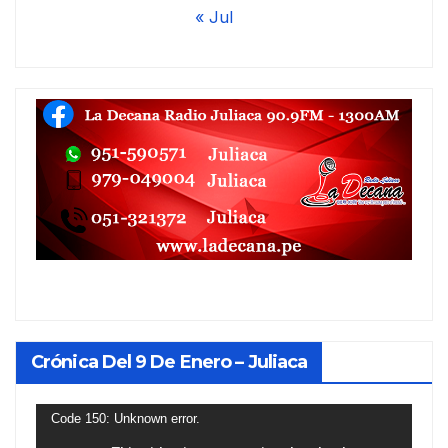
« Jul
Crónica Del 9 De Enero – Juliaca
Reproductor
Code 150: Unknown error.
de