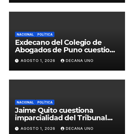
NACIONAL
POLÍTICA
Exdecano del Colegio de
Abogados de Puno cuestiona
propuestas sobre seguridad
AGOSTO 1, 2026
DECANA UNO
ciudadana
NACIONAL
POLÍTICA
Jaime Quito cuestiona
imparcialidad del Tribunal
Constitucional tras liberación
AGOSTO 1, 2026
DECANA UNO
de Ollanta Humala