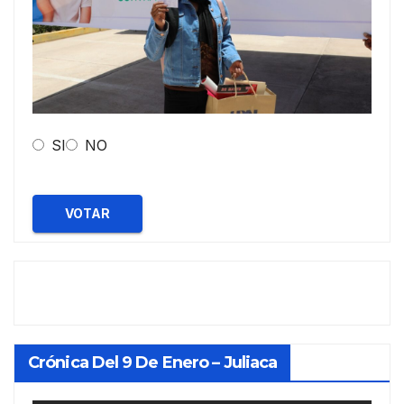
SI
NO
VOTAR
Crónica Del 9 De Enero – Juliaca