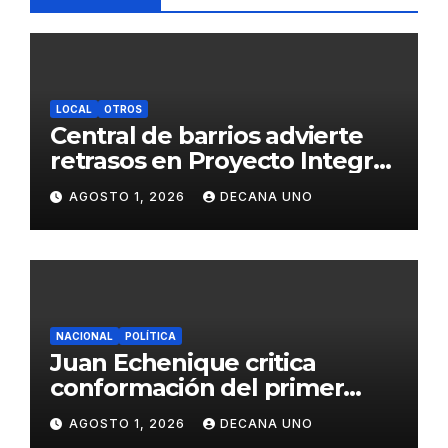
LOCAL
OTROS
Central de barrios advierte
retrasos en Proyecto Integral
de Agua y Alcantarillado para
AGOSTO 1, 2026
DECANA UNO
Juliaca
NACIONAL
POLÍTICA
Juan Echenique critica
conformación del primer
gabinete ministerial de Keiko
AGOSTO 1, 2026
DECANA UNO
Fujimori