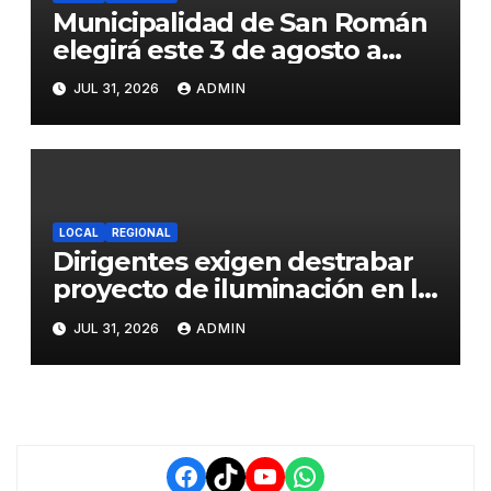
Municipalidad de San Román
elegirá este 3 de agosto a
representantes del Comité
JUL 31, 2026
ADMIN
de Seguridad y Salud en el
Trabajo
LOCAL
REGIONAL
Dirigentes exigen destrabar
proyecto de iluminación en la
salida a Puno y alertan por
JUL 31, 2026
ADMIN
demora que pone en riesgo a
conductores
Facebook
TikTok
YouTube
WhatsApp