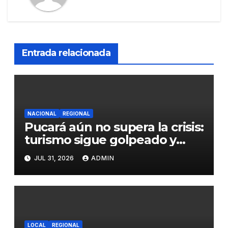
Entrada relacionada
NACIONAL
REGIONAL
Pucará aún no supera la crisis:
turismo sigue golpeado y
alcaldesa exige al nuevo
JUL 31, 2026
ADMIN
Gobierno fondos para obras
paralizadas
LOCAL
REGIONAL