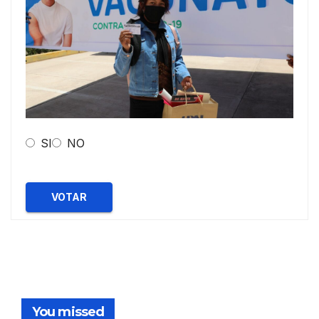
SI
NO
VOTAR
You missed