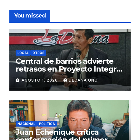
You missed
LOCAL
OTROS
Central de barrios advierte
retrasos en Proyecto Integral
de Agua y Alcantarillado para
AGOSTO 1, 2026
DECANA UNO
Juliaca
NACIONAL
POLÍTICA
Juan Echenique critica
conformación del primer