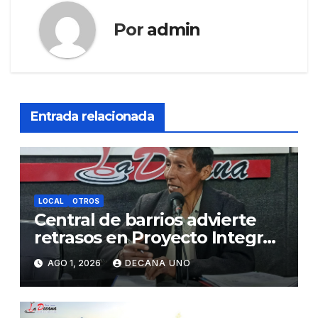
Por
admin
Entrada relacionada
LOCAL
OTROS
Central de barrios advierte
retrasos en Proyecto Integral
de Agua y Alcantarillado para
AGO 1, 2026
DECANA UNO
Juliaca