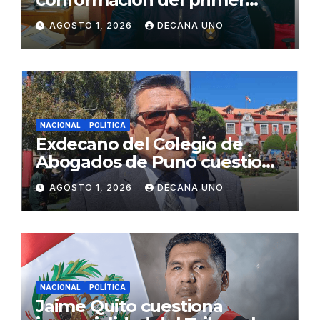
gabinete ministerial de Keiko
AGOSTO 1, 2026
DECANA UNO
Fujimori
NACIONAL
POLÍTICA
Exdecano del Colegio de
Abogados de Puno cuestiona
propuestas sobre seguridad
AGOSTO 1, 2026
DECANA UNO
ciudadana
NACIONAL
POLÍTICA
Jaime Quito cuestiona