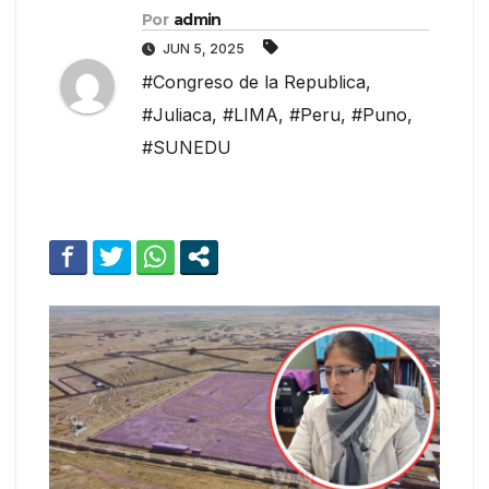
Por
admin
JUN 5, 2025
#Congreso de la Republica
,
#Juliaca
,
#LIMA
,
#Peru
,
#Puno
,
#SUNEDU