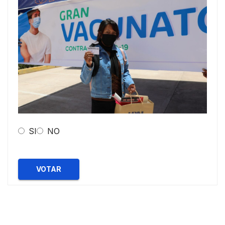
SI
NO
VOTAR