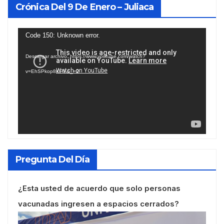
Crónica Del 9 De Enero – Juliaca
Reproductor
Code 150: Unknown error.
de
Descargar archivo: https://www.youtube.com/watch?
vídeo
v=EhSPkop8KPY&_=2
Pregunta Del Día
¿Esta usted de acuerdo que solo personas
vacunadas ingresen a espacios cerrados?