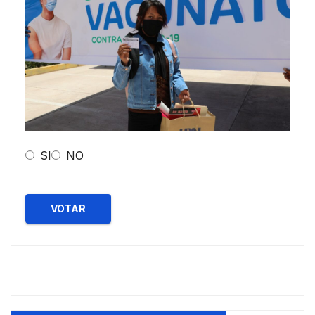
SI
NO
VOTAR