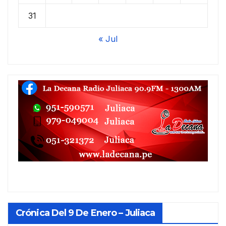
31
« Jul
Crónica Del 9 De Enero – Juliaca