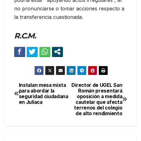
podría estar “apoyando actos irregulares”, al
no pronunciarse o tomar acciones respecto a
la transferencia cuestionada.
R.C.M.
Instalan mesa mixta
Director de UGEL San
Navegación
para abordar la
Román presentará
seguridad ciudadana
oposición a medida
de
en Juliaca
cautelar que afecta
terrenos del colegio
entradas
de alto rendimiento