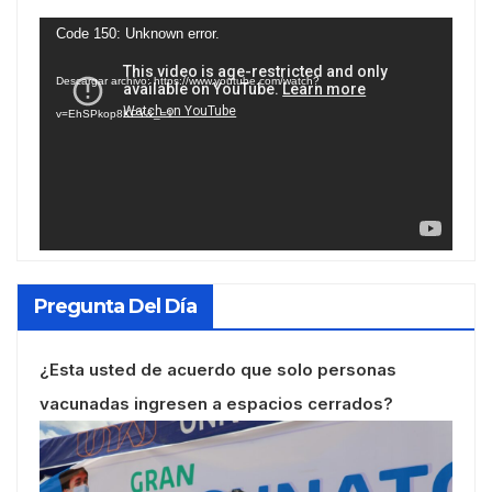
Reproductor
Code 150: Unknown error.
de
Descargar archivo: https://www.youtube.com/watch?
vídeo
v=EhSPkop8KPY&_=1
Pregunta Del Día
¿Esta usted de acuerdo que solo personas
vacunadas ingresen a espacios cerrados?