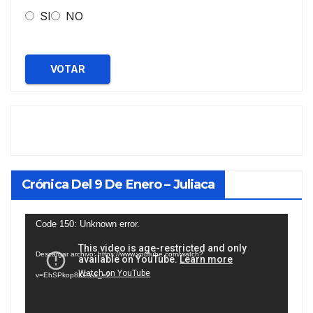
SI
NO
VOTAR
Crónica Del 9 De Enero – Juliaca
Reproductor
Code 150: Unknown error.
de
Descargar archivo: https://www.youtube.com/watch?
vídeo
v=EhSPkop8KPY&_=2