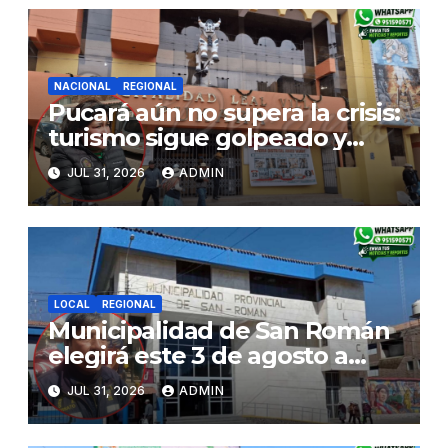
NACIONAL
REGIONAL
Pucará aún no supera la crisis:
turismo sigue golpeado y
alcaldesa exige al nuevo
JUL 31, 2026
ADMIN
Gobierno fondos para obras
paralizadas
LOCAL
REGIONAL
Municipalidad de San Román
elegirá este 3 de agosto a
representantes del Comité
JUL 31, 2026
ADMIN
de Seguridad y Salud en el
Trabajo