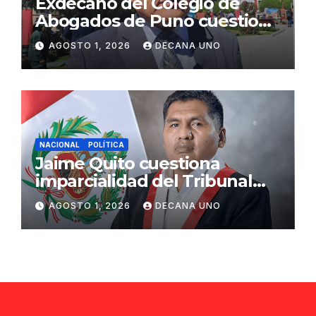
Exdecano del Colegio de
Abogados de Puno cuestiona
propuestas sobre seguridad
AGOSTO 1, 2026
DECANA UNO
ciudadana
NACIONAL
POLÍTICA
Jaime Quito cuestiona
imparcialidad del Tribunal
Constitucional tras liberación
AGOSTO 1, 2026
DECANA UNO
de Ollanta Humala