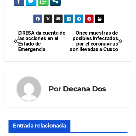
DIRESA da cuenta de
Once muestras de
Navegación
las acciones en el
posibles infectados
Estado de
por el coronavirus
de
Emergencia
son llevadas a Cusco
entradas
Por
Decana Dos
Entrada relacionada