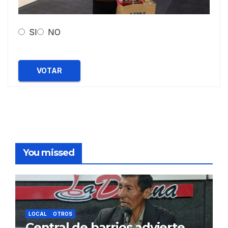
SI
NO
VOTAR
You missed
LOCAL
OTROS
Central de barrios advierte