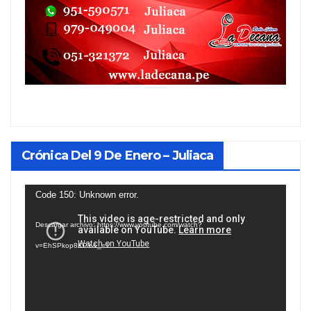
Crónica Del 9 De Enero – Juliaca
Reproductor
Code 150: Unknown error.
de
Descargar archivo: https://www.youtube.com/watch?
vídeo
v=EhSPkop8KPY&_=1