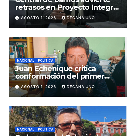
retrasos en Proyecto Integral
de Agua y Alcantarillado para
AGOSTO 1, 2026
DECANA UNO
Juliaca
NACIONAL
POLÍTICA
Juan Echenique critica
conformación del primer
gabinete ministerial de Keiko
AGOSTO 1, 2026
DECANA UNO
Fujimori
NACIONAL
POLÍTICA