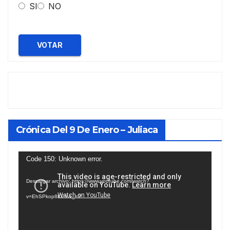
SI
NO
VOTAR
Crónica Del 9 De Enero – Juliaca
Reproductor
Code 150: Unknown error.
de
Descargar archivo: https://www.youtube.com/watch?
vídeo
v=EhSPkop8KPY&_=2