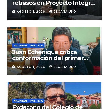
retrasos en Proyecto Integral
de Agua y Alcantarillado para
AGOSTO 1, 2026
DECANA UNO
Juliaca
NACIONAL
POLÍTICA
Juan Echenique critica
conformación del primer
gabinete ministerial de Keiko
AGOSTO 1, 2026
DECANA UNO
Fujimori
NACIONAL
POLÍTICA
Exdecano del Colegio de