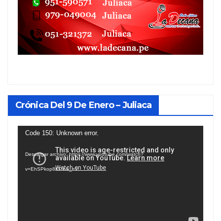
Crónica Del 9 De Enero – Juliaca
Reproductor
Code 150: Unknown error.
de
Descargar archivo: https://www.youtube.com/watch?
vídeo
v=EhSPkop8KPY&_=1