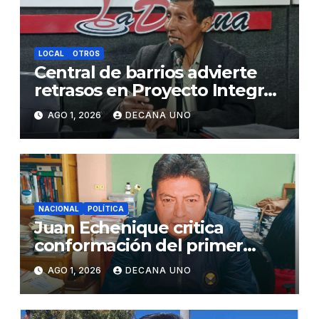
LOCAL
OTROS
Central de barrios advierte
retrasos en Proyecto Integral
de Agua y Alcantarillado para
AGO 1, 2026
DECANA UNO
Juliaca
NACIONAL
POLÍTICA
Juan Echenique critica
conformación del primer
gabinete ministerial de Keiko
AGO 1, 2026
DECANA UNO
Fujimori