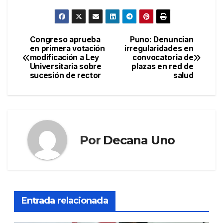
Congreso aprueba
Puno: Denuncian
Navegación
en primera votación
irregularidades en
modificación a Ley
convocatoria de
de
Universitaria sobre
plazas en red de
sucesión de rector
salud
entradas
Por
Decana Uno
Entrada relacionada