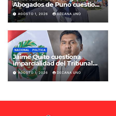
Abogados de Puno cuestiona
propuestas sobre seguridad
AGOSTO 1, 2026
DECANA UNO
ciudadana
NACIONAL
POLÍTICA
Jaime Quito cuestiona
imparcialidad del Tribunal
Constitucional tras liberación
AGOSTO 1, 2026
DECANA UNO
de Ollanta Humala