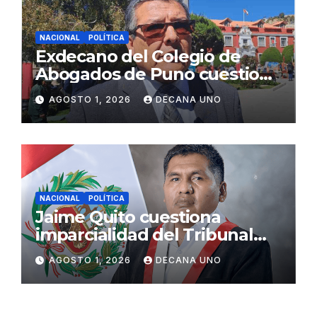
NACIONAL
POLÍTICA
Exdecano del Colegio de
Abogados de Puno cuestiona
propuestas sobre seguridad
AGOSTO 1, 2026
DECANA UNO
ciudadana
NACIONAL
POLÍTICA
Jaime Quito cuestiona
imparcialidad del Tribunal
Constitucional tras liberación
AGOSTO 1, 2026
DECANA UNO
de Ollanta Humala