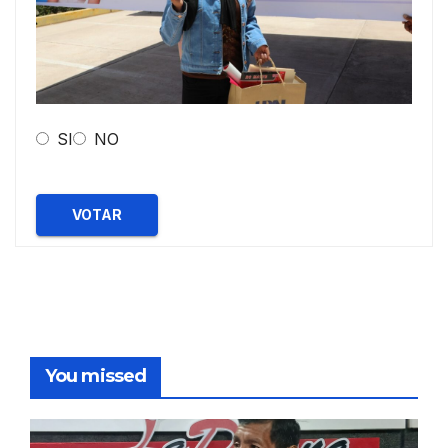
SI
NO
VOTAR
You missed