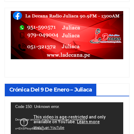
Crónica Del 9 De Enero – Juliaca
Reproductor
Code 150: Unknown error.
de
Descargar archivo: https://www.youtube.com/watch?
vídeo
v=EhSPkop8KPY&_=1