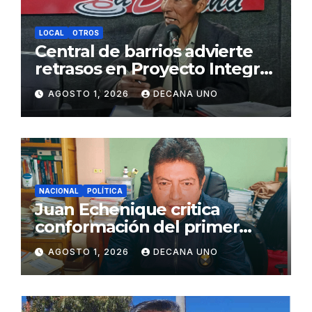
LOCAL
OTROS
Central de barrios advierte
retrasos en Proyecto Integral
de Agua y Alcantarillado para
AGOSTO 1, 2026
DECANA UNO
Juliaca
NACIONAL
POLÍTICA
Juan Echenique critica
conformación del primer
gabinete ministerial de Keiko
AGOSTO 1, 2026
DECANA UNO
Fujimori