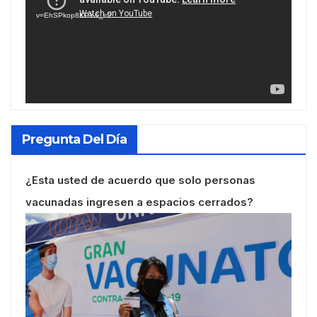
vídeo
v=EhSPkop8KPY&_=2
Pregunta Del Día
¿Esta usted de acuerdo que solo personas
vacunadas ingresen a espacios cerrados?