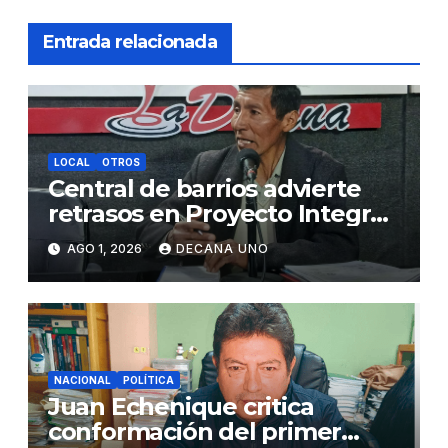
Entrada relacionada
LOCAL
OTROS
Central de barrios advierte
retrasos en Proyecto Integral
de Agua y Alcantarillado para
AGO 1, 2026
DECANA UNO
Juliaca
NACIONAL
POLÍTICA
Juan Echenique critica
conformación del primer