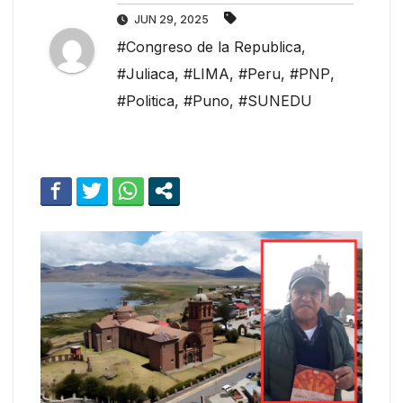
JUN 29, 2025
#Congreso de la Republica
,
#Juliaca
,
#LIMA
,
#Peru
,
#PNP
,
#Politica
,
#Puno
,
#SUNEDU