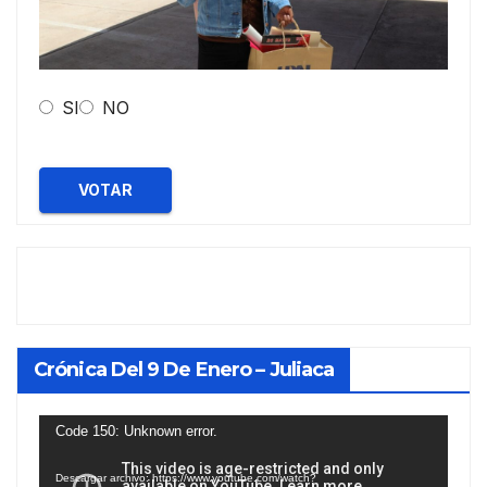
SI
NO
VOTAR
Crónica Del 9 De Enero – Juliaca
Reproductor
Code 150: Unknown error.
de
Descargar archivo: https://www.youtube.com/watch?