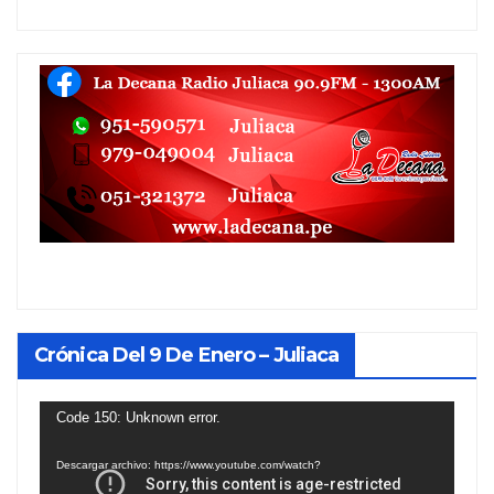
Crónica Del 9 De Enero – Juliaca
Reproductor
Code 150: Unknown error.
de
Descargar archivo: https://www.youtube.com/watch?
vídeo