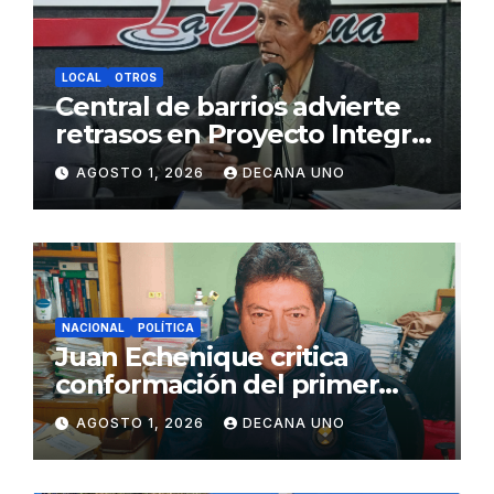
LOCAL
OTROS
Central de barrios advierte
retrasos en Proyecto Integral
de Agua y Alcantarillado para
AGOSTO 1, 2026
DECANA UNO
Juliaca
NACIONAL
POLÍTICA
Juan Echenique critica
conformación del primer
gabinete ministerial de Keiko
AGOSTO 1, 2026
DECANA UNO
Fujimori