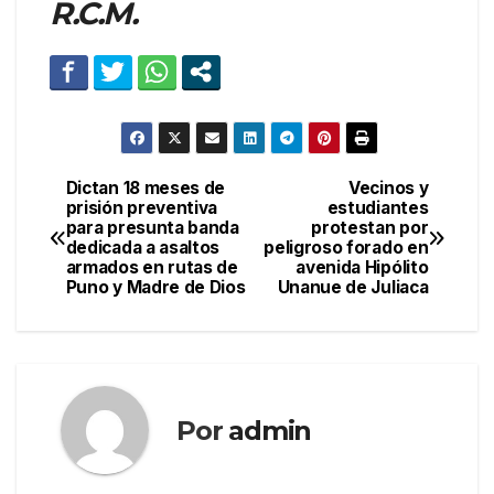
R.C.M.
Dictan 18 meses de
Vecinos y
Navegación
prisión preventiva
estudiantes
para presunta banda
protestan por
de
dedicada a asaltos
peligroso forado en
armados en rutas de
avenida Hipólito
entradas
Puno y Madre de Dios
Unanue de Juliaca
Por
admin