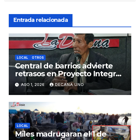
Entrada relacionada
LOCAL
OTROS
Central de barrios advierte
retrasos en Proyecto Integral
de Agua y Alcantarillado para
AGO 1, 2026
DECANA UNO
Juliaca
LOCAL
Miles madrugaran el 1 de