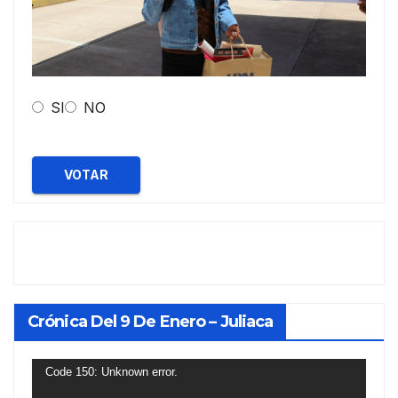
SI
NO
VOTAR
Crónica Del 9 De Enero – Juliaca
Reproductor
Code 150: Unknown error.