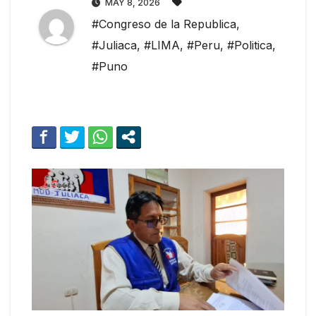
MAY 8, 2026
#Congreso de la Republica
,
#Juliaca
,
#LIMA
,
#Peru
,
#Politica
,
#Puno