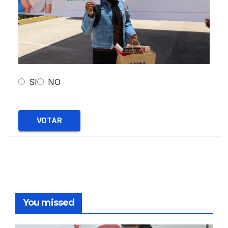
SI
NO
VOTAR
You missed