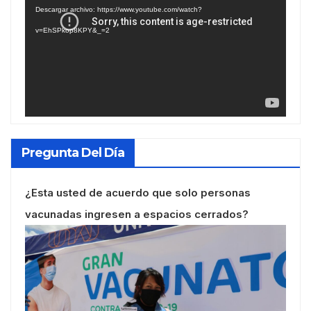
de
Descargar archivo: https://www.youtube.com/watch?
vídeo
v=EhSPkop8KPY&_=2
Pregunta Del Día
¿Esta usted de acuerdo que solo personas
vacunadas ingresen a espacios cerrados?