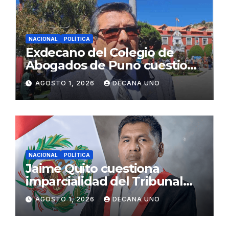
NACIONAL
POLÍTICA
Exdecano del Colegio de
Abogados de Puno cuestiona
propuestas sobre seguridad
AGOSTO 1, 2026
DECANA UNO
ciudadana
NACIONAL
POLÍTICA
Jaime Quito cuestiona
imparcialidad del Tribunal
Constitucional tras liberación
AGOSTO 1, 2026
DECANA UNO
de Ollanta Humala