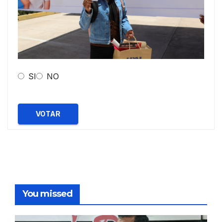
SI
NO
VOTAR
You missed