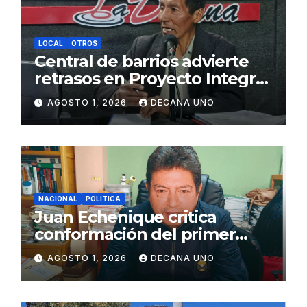
LOCAL
OTROS
Central de barrios advierte
retrasos en Proyecto Integral
de Agua y Alcantarillado para
AGOSTO 1, 2026
DECANA UNO
Juliaca
NACIONAL
POLÍTICA
Juan Echenique critica
conformación del primer
gabinete ministerial de Keiko
AGOSTO 1, 2026
DECANA UNO
Fujimori