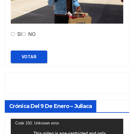
SI
NO
VOTAR
Crónica Del 9 De Enero – Juliaca
Reproductor
Code 150: Unknown error.
de