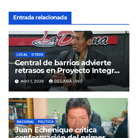
Entrada relacionada
LOCAL
OTROS
Central de barrios advierte
retrasos en Proyecto Integral
de Agua y Alcantarillado para
AGO 1, 2026
DECANA UNO
Juliaca
NACIONAL
POLÍTICA
Juan Echenique critica
conformación del primer