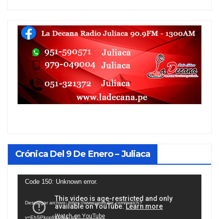
Crónica Del 9 De Enero – Juliaca
Reproductor
Code 150: Unknown error.
de
Descargar archivo: https://www.youtube.com/watch?
vídeo
v=EhSPkop8KPY&_=1