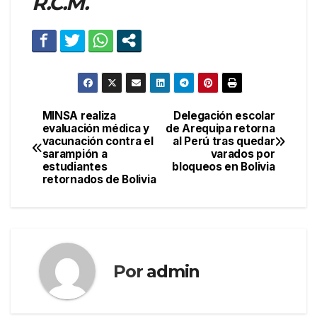
R.C.M.
MINSA realiza
Delegación escolar
Navegación
evaluación médica y
de Arequipa retorna
vacunación contra el
al Perú tras quedar
de
sarampión a
varados por
estudiantes
bloqueos en Bolivia
entradas
retornados de Bolivia
Por
admin