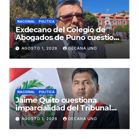
NACIONAL
POLÍTICA
Exdecano del Colegio de
Abogados de Puno cuestiona
propuestas sobre seguridad
AGOSTO 1, 2026
DECANA UNO
ciudadana
NACIONAL
POLÍTICA
Jaime Quito cuestiona
imparcialidad del Tribunal
Constitucional tras liberación
AGOSTO 1, 2026
DECANA UNO
de Ollanta Humala