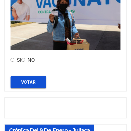
SI
NO
VOTAR
Crónica Del 9 De Enero – Juliaca