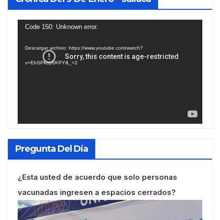
Reproductor
Code 150: Unknown error.
de
Descargar archivo: https://www.youtube.com/watch?
vídeo
v=EhSPkop8KPY&_=2
Pregunta Del Día
¿Esta usted de acuerdo que solo personas
vacunadas ingresen a espacios cerrados?