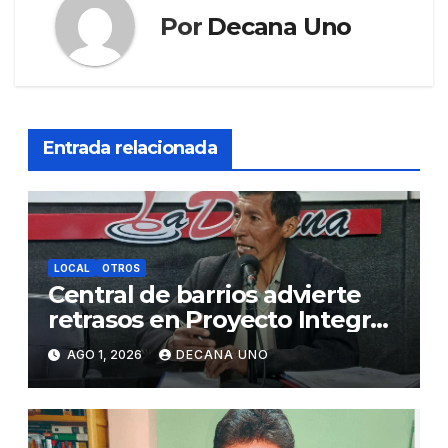
Por
Decana Uno
Entrada relacionada
LOCAL
OTROS
Central de barrios advierte
retrasos en Proyecto Integral
de Agua y Alcantarillado para
AGO 1, 2026
DECANA UNO
Juliaca