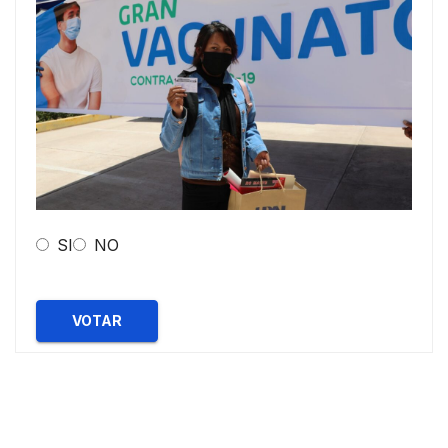
SI
NO
VOTAR