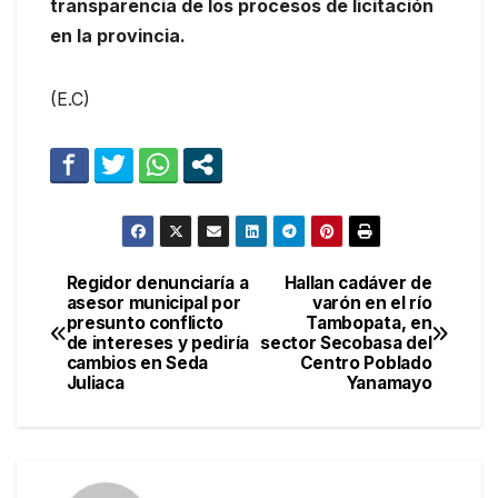
transparencia de los procesos de licitación
en la provincia.
(E.C)
Regidor denunciaría a
Hallan cadáver de
Navegación
asesor municipal por
varón en el río
presunto conflicto
Tambopata, en
de
de intereses y pediría
sector Secobasa del
cambios en Seda
Centro Poblado
entradas
Juliaca
Yanamayo