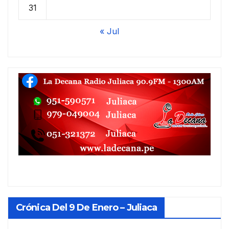
31
« Jul
Crónica Del 9 De Enero – Juliaca