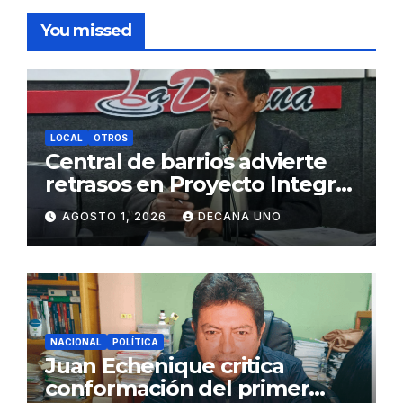
You missed
LOCAL
OTROS
Central de barrios advierte
retrasos en Proyecto Integral
de Agua y Alcantarillado para
AGOSTO 1, 2026
DECANA UNO
Juliaca
NACIONAL
POLÍTICA
Juan Echenique critica
conformación del primer