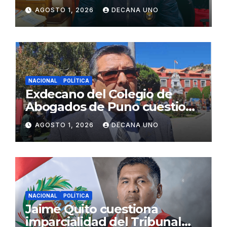
gabinete ministerial de Keiko
AGOSTO 1, 2026
DECANA UNO
Fujimori
NACIONAL
POLÍTICA
Exdecano del Colegio de
Abogados de Puno cuestiona
propuestas sobre seguridad
AGOSTO 1, 2026
DECANA UNO
ciudadana
NACIONAL
POLÍTICA
Jaime Quito cuestiona
imparcialidad del Tribunal