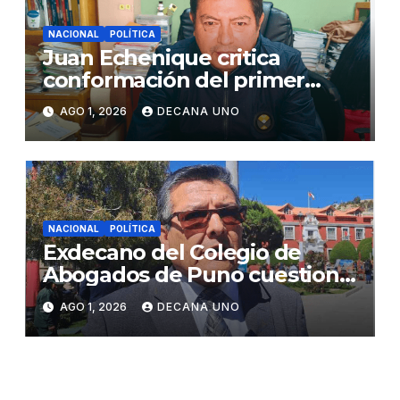
NACIONAL
POLÍTICA
Juan Echenique critica
conformación del primer
gabinete ministerial de Keiko
AGO 1, 2026
DECANA UNO
Fujimori
NACIONAL
POLÍTICA
Exdecano del Colegio de
Abogados de Puno cuestiona
propuestas sobre seguridad
AGO 1, 2026
DECANA UNO
ciudadana