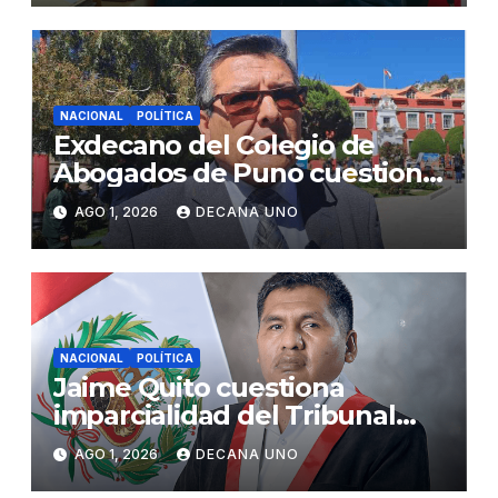
NACIONAL
POLÍTICA
Exdecano del Colegio de
Abogados de Puno cuestiona
propuestas sobre seguridad
AGO 1, 2026
DECANA UNO
ciudadana
NACIONAL
POLÍTICA
Jaime Quito cuestiona
imparcialidad del Tribunal
Constitucional tras liberación
AGO 1, 2026
DECANA UNO
de Ollanta Humala