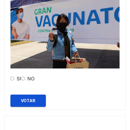
SI
NO
VOTAR