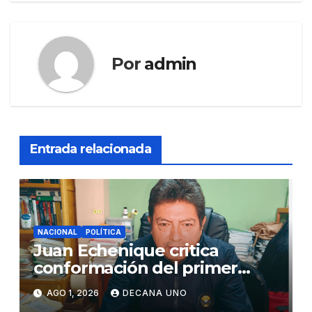
Por
admin
Entrada relacionada
NACIONAL
POLÍTICA
Juan Echenique critica
conformación del primer
gabinete ministerial de Keiko
AGO 1, 2026
DECANA UNO
Fujimori