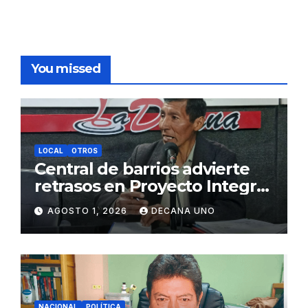
You missed
LOCAL
OTROS
Central de barrios advierte
retrasos en Proyecto Integral
de Agua y Alcantarillado para
AGOSTO 1, 2026
DECANA UNO
Juliaca
NACIONAL
POLÍTICA