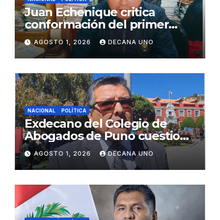
Juan Echenique critica
conformación del primer
gabinete ministerial de Keiko
AGOSTO 1, 2026
DECANA UNO
Fujimori
NACIONAL
POLÍTICA
Exdecano del Colegio de
Abogados de Puno cuestiona
propuestas sobre seguridad
AGOSTO 1, 2026
DECANA UNO
ciudadana