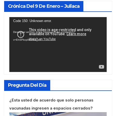
Crónica Del 9 De Enero – Juliaca
Reproductor
Code 150: Unknown error.
de
Descargar archivo: https://www.youtube.com/watch?
vídeo
v=EhSPkop8KPY&_=1
Pregunta Del Día
¿Esta usted de acuerdo que solo personas
vacunadas ingresen a espacios cerrados?