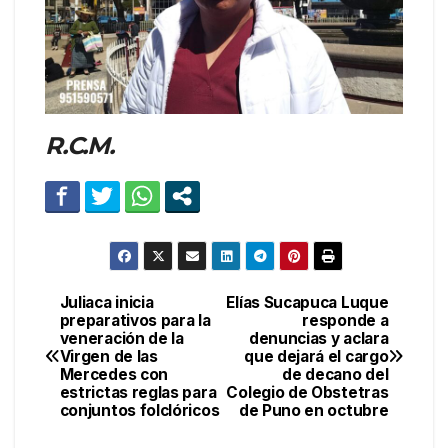
R.C.M.
Juliaca inicia
Elías Sucapuca Luque
Navegación
preparativos para la
responde a
veneración de la
denuncias y aclara
de
Virgen de las
que dejará el cargo
Mercedes con
de decano del
entradas
estrictas reglas para
Colegio de Obstetras
conjuntos folclóricos
de Puno en octubre