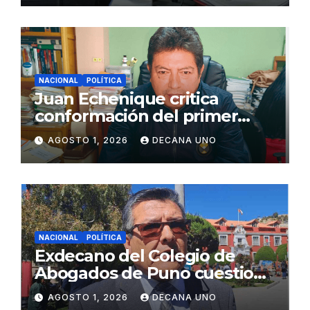
NACIONAL
POLÍTICA
Juan Echenique critica
conformación del primer
gabinete ministerial de Keiko
AGOSTO 1, 2026
DECANA UNO
Fujimori
NACIONAL
POLÍTICA
Exdecano del Colegio de
Abogados de Puno cuestiona
propuestas sobre seguridad
AGOSTO 1, 2026
DECANA UNO
ciudadana