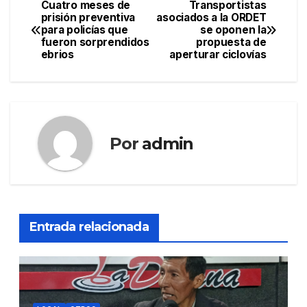
Cuatro meses de
Transportistas
Navegación
prisión preventiva
asociados a la ORDET
para policías que
se oponen la
de
fueron sorprendidos
propuesta de
ebrios
aperturar ciclovías
entradas
Por
admin
Entrada relacionada