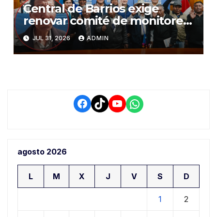
Central de Barrios exige
renovar comité de monitoreo
del PIAA por presuntos
JUL 31, 2026
ADMIN
conflictos de interés y
retrasos
Facebook
TikTok
YouTube
WhatsApp
agosto 2026
L
M
X
J
V
S
D
1
2