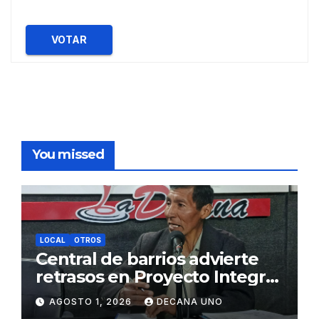
VOTAR
You missed
LOCAL
OTROS
Central de barrios advierte
retrasos en Proyecto Integral
de Agua y Alcantarillado para
AGOSTO 1, 2026
DECANA UNO
Juliaca