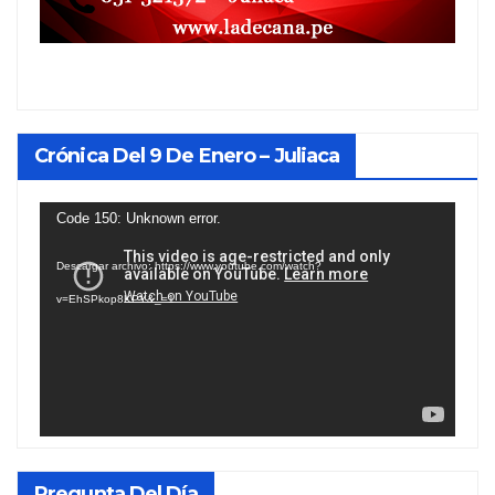
Crónica Del 9 De Enero – Juliaca
Reproductor
Code 150: Unknown error.
de
Descargar archivo: https://www.youtube.com/watch?
vídeo
v=EhSPkop8KPY&_=1
Pregunta Del Día