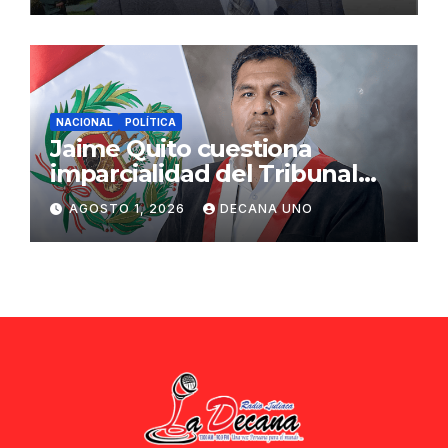
NACIONAL
POLÍTICA
Jaime Quito cuestiona
imparcialidad del Tribunal
Constitucional tras liberación
AGOSTO 1, 2026
DECANA UNO
de Ollanta Humala