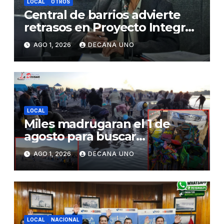
LOCAL
OTROS
Central de barrios advierte
retrasos en Proyecto Integral
de Agua y Alcantarillado para
AGO 1, 2026
DECANA UNO
Juliaca
LOCAL
Miles madrugaran el 1 de
agosto para buscar
piedrecillas en los ríos y
AGO 1, 2026
DECANA UNO
realizar la challa por la
riqueza y la prosperidad
LOCAL
NACIONAL