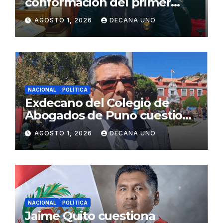
conformación del primer
gabinete ministerial de Keiko
AGOSTO 1, 2026
DECANA UNO
Fujimori
NACIONAL
POLÍTICA
Exdecano del Colegio de
Abogados de Puno cuestiona
propuestas sobre seguridad
AGOSTO 1, 2026
DECANA UNO
ciudadana
NACIONAL
POLÍTICA
Jaime Quito cuestiona