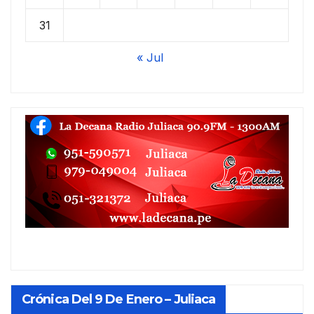
31
« Jul
Crónica Del 9 De Enero – Juliaca