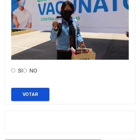
SI
NO
VOTAR