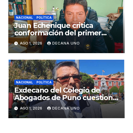
NACIONAL
POLÍTICA
Juan Echenique critica
conformación del primer
gabinete ministerial de Keiko
AGO 1, 2026
DECANA UNO
Fujimori
NACIONAL
POLÍTICA
Exdecano del Colegio de
Abogados de Puno cuestiona
propuestas sobre seguridad
AGO 1, 2026
DECANA UNO
ciudadana