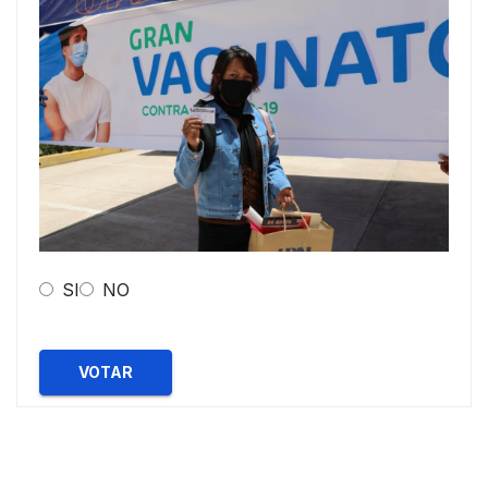
SI
NO
VOTAR