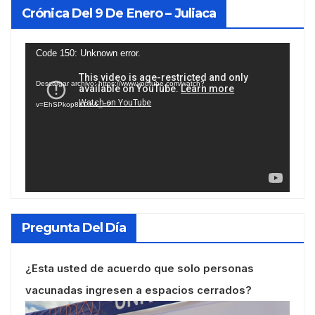
Crónica Del 9 De Enero – Juliaca
Reproductor
Code 150: Unknown error.
de
Descargar archivo: https://www.youtube.com/watch?
vídeo
v=EhSPkop8KPY&_=2
Pregunta Del Día
¿Esta usted de acuerdo que solo personas
vacunadas ingresen a espacios cerrados?