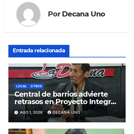
Por
Decana Uno
Entrada relacionada
LOCAL
OTROS
Central de barrios advierte
retrasos en Proyecto Integral
de Agua y Alcantarillado para
AGO 1, 2026
DECANA UNO
Juliaca