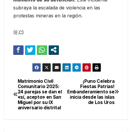
subraya la escalada de violencia en las
protestas mineras en la región.
(E.C)
Matrimonio Civil
¡Puno Celebra
Navegación
Comunitario 2025:
Fiestas Patrias!
24 parejas se dan el
Embanderamiento se
de
«sí, acepto» en San
inicia desde las islas
Miguel por su IX
de Los Uros
entradas
aniversario distrital