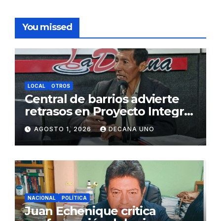
You missed
LOCAL
OTROS
Central de barrios advierte
retrasos en Proyecto Integral
de Agua y Alcantarillado para
AGOSTO 1, 2026
DECANA UNO
Juliaca
NACIONAL
POLÍTICA
Juan Echenique critica