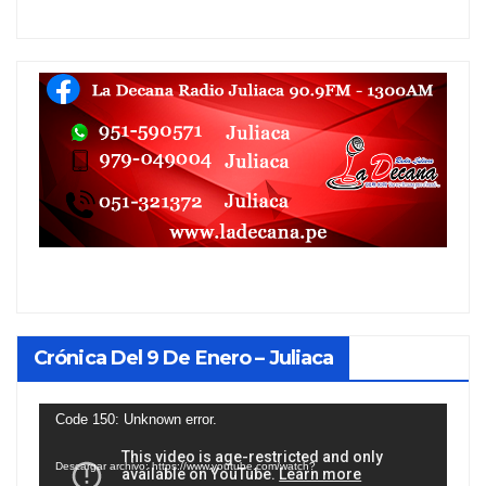
Crónica Del 9 De Enero – Juliaca
Reproductor
Code 150: Unknown error.
de
Descargar archivo: https://www.youtube.com/watch?
vídeo