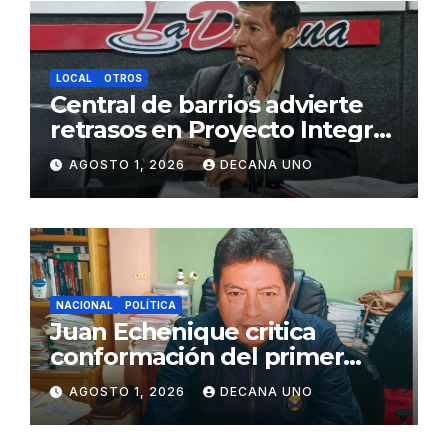
LOCAL
OTROS
Central de barrios advierte
retrasos en Proyecto Integral
de Agua y Alcantarillado para
AGOSTO 1, 2026
DECANA UNO
Juliaca
NACIONAL
POLÍTICA
Juan Echenique critica
conformación del primer
gabinete ministerial de Keiko
AGOSTO 1, 2026
DECANA UNO
Fujimori