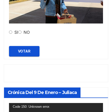
SI
NO
VOTAR
Crónica Del 9 De Enero – Juliaca
Reproductor
Code 150: Unknown error.