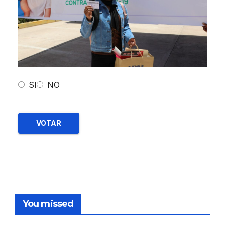
SI
NO
VOTAR
You missed