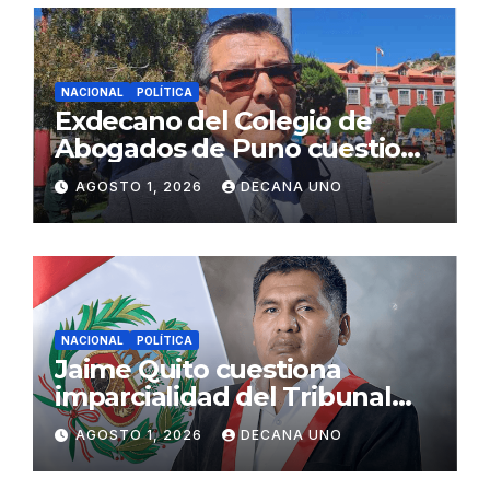
NACIONAL
POLÍTICA
Exdecano del Colegio de
Abogados de Puno cuestiona
propuestas sobre seguridad
AGOSTO 1, 2026
DECANA UNO
ciudadana
NACIONAL
POLÍTICA
Jaime Quito cuestiona
imparcialidad del Tribunal
Constitucional tras liberación
AGOSTO 1, 2026
DECANA UNO
de Ollanta Humala