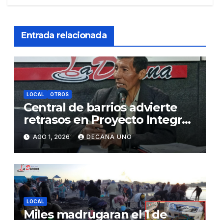
Entrada relacionada
LOCAL
OTROS
Central de barrios advierte
retrasos en Proyecto Integral
de Agua y Alcantarillado para
AGO 1, 2026
DECANA UNO
Juliaca
LOCAL
Miles madrugaran el 1 de