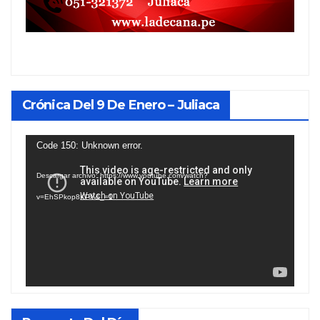
Crónica Del 9 De Enero – Juliaca
Reproductor
Code 150: Unknown error.
de
Descargar archivo: https://www.youtube.com/watch?
vídeo
v=EhSPkop8KPY&_=1