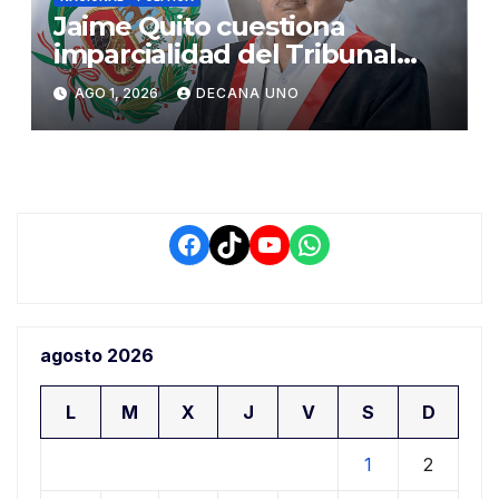
Jaime Quito cuestiona
imparcialidad del Tribunal
Constitucional tras liberación
AGO 1, 2026
DECANA UNO
de Ollanta Humala
Facebook
TikTok
YouTube
WhatsApp
agosto 2026
L
M
X
J
V
S
D
1
2