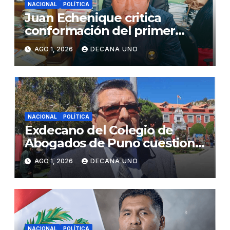
NACIONAL
POLÍTICA
Juan Echenique critica
conformación del primer
gabinete ministerial de Keiko
AGO 1, 2026
DECANA UNO
Fujimori
NACIONAL
POLÍTICA
Exdecano del Colegio de
Abogados de Puno cuestiona
propuestas sobre seguridad
AGO 1, 2026
DECANA UNO
ciudadana
NACIONAL
POLÍTICA