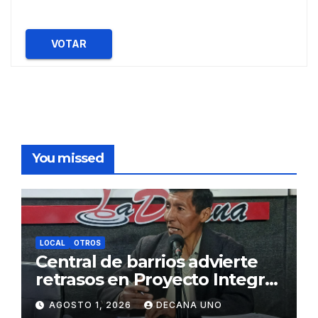
VOTAR
You missed
LOCAL
OTROS
Central de barrios advierte
retrasos en Proyecto Integral
de Agua y Alcantarillado para
AGOSTO 1, 2026
DECANA UNO
Juliaca