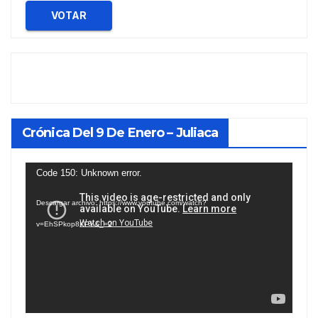
VOTAR
Crónica Del 9 De Enero – Juliaca
Reproductor
Code 150: Unknown error.
de
Descargar archivo: https://www.youtube.com/watch?
vídeo
v=EhSPkop8KPY&_=2