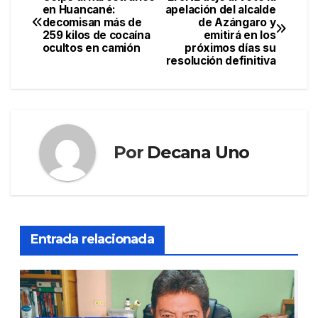
Navegación
en Huancané:
apelación del alcalde
decomisan más de
de Azángaro y
de
259 kilos de cocaína
emitirá en los
ocultos en camión
próximos días su
entradas
resolución definitiva
Por
Decana Uno
Entrada relacionada