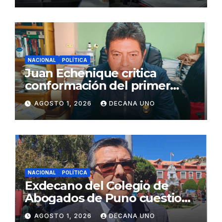
NACIONAL
POLÍTICA
Juan Echenique critica
conformación del primer
gabinete ministerial de Keiko
AGOSTO 1, 2026
DECANA UNO
Fujimori
NACIONAL
POLÍTICA
Exdecano del Colegio de
Abogados de Puno cuestiona
propuestas sobre seguridad
AGOSTO 1, 2026
DECANA UNO