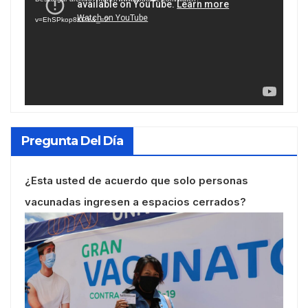
vídeo
v=EhSPkop8KPY&_=2
Pregunta Del Día
¿Esta usted de acuerdo que solo personas
vacunadas ingresen a espacios cerrados?