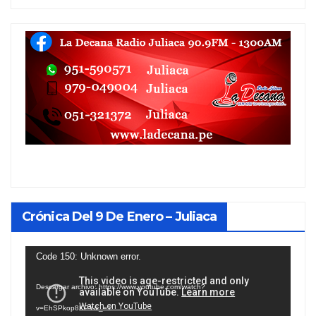
Crónica Del 9 De Enero – Juliaca
Reproductor
Code 150: Unknown error.
de
Descargar archivo: https://www.youtube.com/watch?
vídeo
v=EhSPkop8KPY&_=1