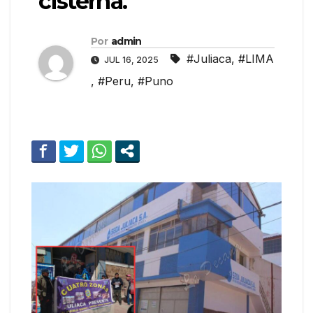
cisterna.
Por
admin
#Juliaca
,
#LIMA
JUL 16, 2025
,
#Peru
,
#Puno