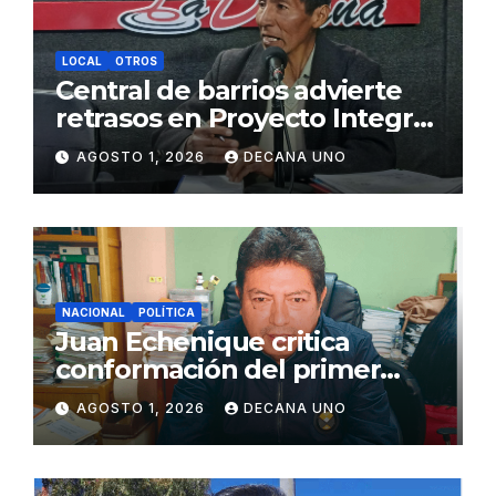
LOCAL
OTROS
Central de barrios advierte
retrasos en Proyecto Integral
de Agua y Alcantarillado para
AGOSTO 1, 2026
DECANA UNO
Juliaca
NACIONAL
POLÍTICA
Juan Echenique critica
conformación del primer
gabinete ministerial de Keiko
AGOSTO 1, 2026
DECANA UNO
Fujimori