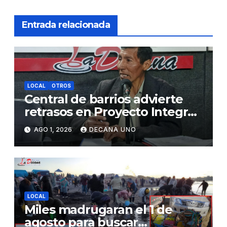
Entrada relacionada
LOCAL
OTROS
Central de barrios advierte
retrasos en Proyecto Integral
de Agua y Alcantarillado para
AGO 1, 2026
DECANA UNO
Juliaca
LOCAL
Miles madrugaran el 1 de
agosto para buscar