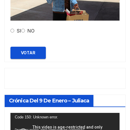
SI
NO
VOTAR
Crónica Del 9 De Enero – Juliaca
Reproductor
Code 150: Unknown error.
de
Descargar archivo: https://www.youtube.com/watch?