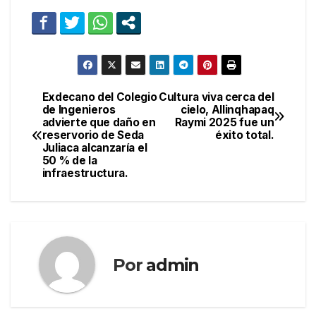
Exdecano del Colegio
Cultura viva cerca del
Navegación
de Ingenieros
cielo, Allinqhapaq
advierte que daño en
Raymi 2025 fue un
de
reservorio de Seda
éxito total.
Juliaca alcanzaría el
entradas
50 % de la
infraestructura.
Por
admin