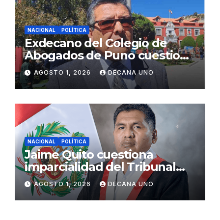
NACIONAL
POLÍTICA
Exdecano del Colegio de
Abogados de Puno cuestiona
propuestas sobre seguridad
AGOSTO 1, 2026
DECANA UNO
ciudadana
NACIONAL
POLÍTICA
Jaime Quito cuestiona
imparcialidad del Tribunal
Constitucional tras liberación
AGOSTO 1, 2026
DECANA UNO
de Ollanta Humala