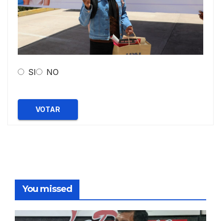
SI
NO
VOTAR
You missed